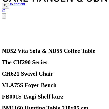
Skip to content
ND52 Vita Sofa & ND55 Coffee Table
The CH290 Series
CH621 Swivel Chair
VLA75S Foyer Bench
FB001S Tsugi Shelf kurz
BM1160 Hunting Table 210x95 cm