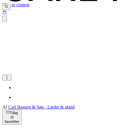
Skip to content
Af
Carl Hansen & Søn - Læder & skind
Tilføj
til
favoritter