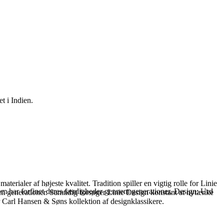
t i Indien.
rialer af højeste kvalitet. Tradition spiller en vigtig rolle for Linie
 som har forfinet deres færdigheder gennem generationer. Design: Urd
em generationer. Samtidig forsøger Linie Design konstant at nytænke
 Carl Hansen & Søns kollektion af designklassikere.