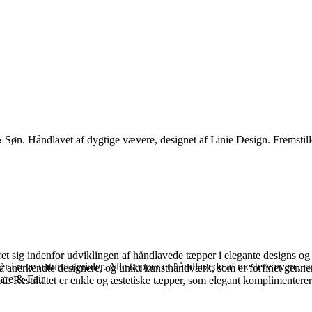
& Søn. Håndlavet af dygtige vævere, designet af Linie Design. Fremstille
 sig indenfor udviklingen af håndlavede tæpper i elegante designs og mate
per i rene naturmaterialer. Alle tæpper er håndlavede af mestervævere,
på anerkendte designere, og unikt kunsthåndværk, som er forfinet genn
are & Fair
. Resultatet er enkle og æstetiske tæpper, som elegant komplimenterer