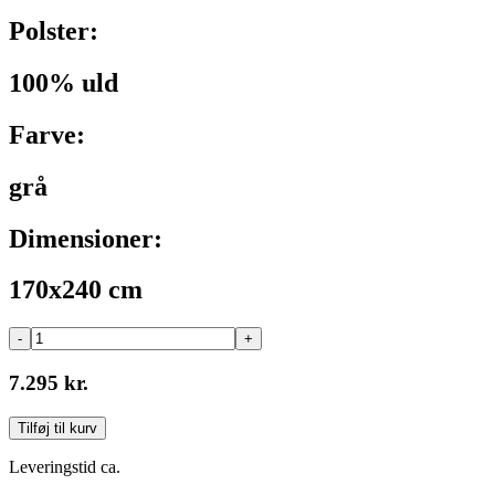
Polster:
100% uld
Farve:
grå
Dimensioner:
170x240 cm
-
+
7.295 kr.
Tilføj til kurv
Leveringstid ca.