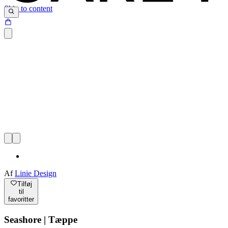
Skip to content
Af
Linie Design
Tilføj
til
favoritter
Seashore | Tæppe