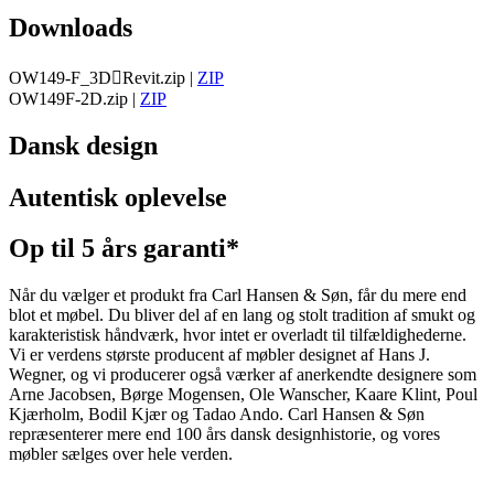
Downloads
OW149-F_3DRevit.zip
|
ZIP
OW149F-2D.zip
|
ZIP
Dansk design
Autentisk oplevelse
Op til 5 års garanti*
Når du vælger et produkt fra Carl Hansen & Søn, får du mere end
blot et møbel. Du bliver del af en lang og stolt tradition af smukt og
karakteristisk håndværk, hvor intet er overladt til tilfældighederne.
Vi er verdens største producent af møbler designet af Hans J.
Wegner, og vi producerer også værker af anerkendte designere som
Arne Jacobsen, Børge Mogensen, Ole Wanscher, Kaare Klint, Poul
Kjærholm, Bodil Kjær og Tadao Ando. Carl Hansen & Søn
repræsenterer mere end 100 års dansk designhistorie, og vores
møbler sælges over hele verden.