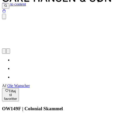
Skip to content
Af
Ole Wanscher
Tilføj
til
favoritter
OW149F | Colonial Skammel