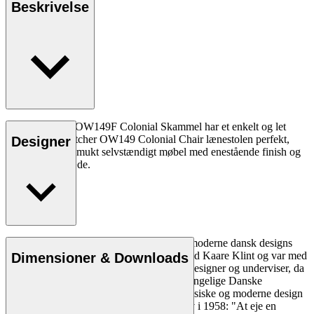
Beskrivelse
Ole Wanschers OW149F Colonial Skammel har et enkelt og let
udtryk. Den matcher OW149 Colonial Chair lænestolen perfekt,
Designer
men er også et smukt selvstændigt møbel med enestående finish og
et håndflettet sæde.
Ole Wanscher er uløseligt forbundet med moderne dansk designs
æstetik og funktionalitet. Han studerede ved Kaare Klint og var med
Dimensioner & Downloads
til at forme dansk møbeldesign både som designer og underviser, da
han overtog Klints professorat ved Det Kongelige Danske
Kunstakademi. Wanschers på én gang klassiske og moderne design
gjorde ham yderst populær. Politiken skrev i 1958: "At eje en