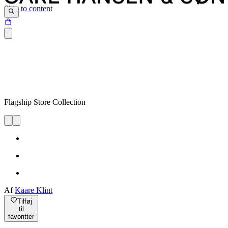
Skip to content
Flagship Store Collection
Af
Kaare Klint
Tilføj
til
favoritter