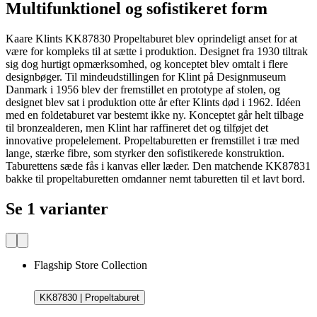
Multifunktionel og sofistikeret form
Kaare Klints KK87830 Propeltaburet blev oprindeligt anset for at
være for kompleks til at sætte i produktion. Designet fra 1930 tiltrak
sig dog hurtigt opmærksomhed, og konceptet blev omtalt i flere
designbøger. Til mindeudstillingen for Klint på Designmuseum
Danmark i 1956 blev der fremstillet en prototype af stolen, og
designet blev sat i produktion otte år efter Klints død i 1962. Idéen
med en foldetaburet var bestemt ikke ny. Konceptet går helt tilbage
til bronzealderen, men Klint har raffineret det og tilføjet det
innovative propelelement. Propeltaburetten er fremstillet i træ med
lange, stærke fibre, som styrker den sofistikerede konstruktion.
Taburettens sæde fås i kanvas eller læder. Den matchende KK87831
bakke til propeltaburetten omdanner nemt taburetten til et lavt bord.
Se 1 varianter
Flagship Store Collection
KK87830 | Propeltaburet