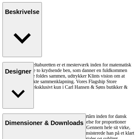
Beskrivelse
KK87830 Propeltaburetten er et mesterværk inden for matematisk
konstruktion. De to krydsende ben, som danner en fuldkommen
Designer
rund stav, når de foldes sammen, udtrykker Klints vision om at
skabe den perfekte sammenklapning. Vores Flagship Store
Collection fåes eksklusivt kun i Carl Hansen & Søns butikker &
online.
Læs mere
Arkitekt Kaare Klint (1888-1954) var et fyrtårn inden for dansk
design og skabte med sin enestående forståelse for proportioner
Dimensioner & Downloads
fundamentet for Danish Modern-begrebet. Gennem hele sit virke,
hvor han skabte en stribe af designikoner, insisterede han på et klart
og logisk design, rene linjer, optimale materialer og sublimt