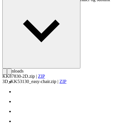
håndværk.
Læs mere om Kaare Klint
Downloads
KK87830-2D.zip
|
ZIP
3D_KK53130_easy-chair.zip
|
ZIP