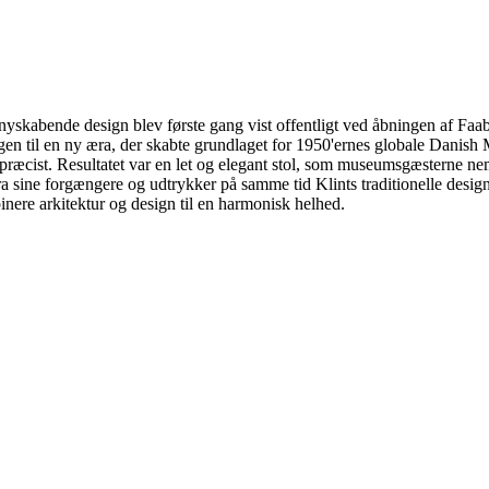
nyskabende design blev første gang vist offentligt ved åbningen af Fa
en til en ny æra, der skabte grundlaget for 1950'ernes globale Danis
on præcist. Resultatet var en let og elegant stol, som museumsgæsterne n
 fra sine forgængere og udtrykker på samme tid Klints traditionelle des
inere arkitektur og design til en harmonisk helhed.