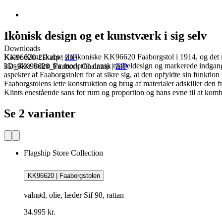
Ikonisk design og et kunstværk i sig selv
Downloads
Kaare Klint skabte sin ikoniske KK96620 Faaborgstol i 1914, og det 
KK96620-2D.zip
|
ZIP
klassiker inden for moderne dansk møbeldesign og markerede indgang
3D_KK96620_Faaborg-Chair.zip
|
ZIP
aspekter af Faaborgstolen for at sikre sig, at den opfyldte sin funkti
Faaborgstolens lette konstruktion og brug af materialer adskiller den
Klints enestående sans for rum og proportion og hans evne til at komb
Se 2 varianter
Flagship Store Collection
KK96620 | Faaborgstolen
valnød, olie, læder Sif 98, rattan
34.995 kr.