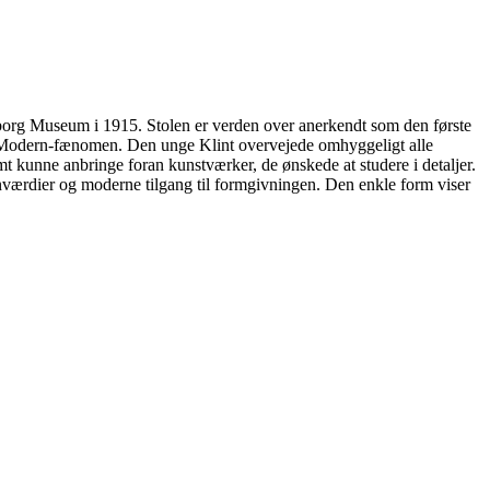
aborg Museum i 1915. Stolen er verden over anerkendt som den første
h Modern-fænomen. Den unge Klint overvejede omhyggeligt alle
emt kunne anbringe foran kunstværker, de ønskede at studere i detaljer.
ignværdier og moderne tilgang til formgivningen. Den enkle form viser