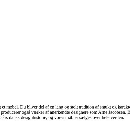
 møbel. Du bliver del af en lang og stolt tradition af smukt og karakter
 vi producerer også værker af anerkendte designere som Arne Jacobsen
rs dansk designhistorie, og vores møbler sælges over hele verden.