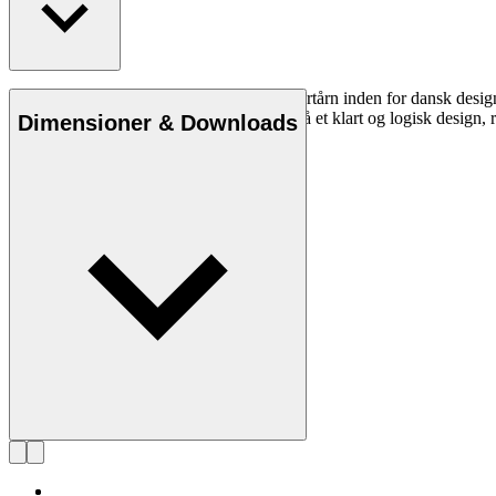
Arkitekt Kaare Klint (1888-1954) var et fyrtårn inden for dansk desi
en stribe af designikoner, insisterede han på et klart og logisk design,
Dimensioner & Downloads
Læs mere om Kaare Klint