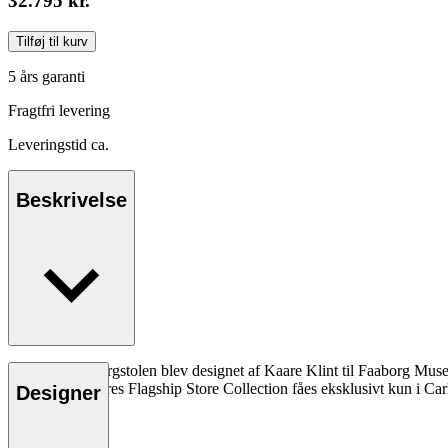
32.795 kr.
Tilføj til kurv
5 års garanti
Fragtfri levering
Leveringstid ca.
Beskrivelse
KK9662 Faaborgstolen blev designet af Kaare Klint til Faaborg Museum
fremtræden. Vores Flagship Store Collection fåes eksklusivt kun i Ca
Designer
Læs mere