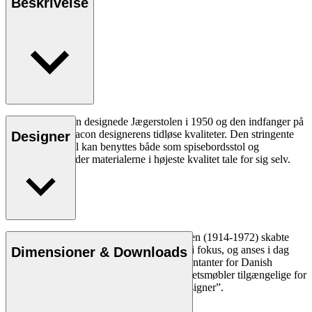
Beskrivelse
Børge Mogensen designede Jægerstolen i 1950 og den indfanger på
overbevisende facon designerens tidløse kvaliteter. Den stringente
Designer
og fuldendte stol kan benyttes både som spisebordsstol og
loungestol og lader materialerne i højeste kvalitet tale for sig selv.
Læs mere
Møbelsnedker og designer Børge Mogensen (1914-1972) skabte
holdbare og enkle møbler med mennesket i fokus, og anses i dag
Dimensioner & Downloads
som en af de mest indflydelsesrige repræsentanter for Danish
Modern. Med en mission om at gøre kvalitetsmøbler tilgængelige for
alle blev Mogensen kendt som ”folkets designer”.