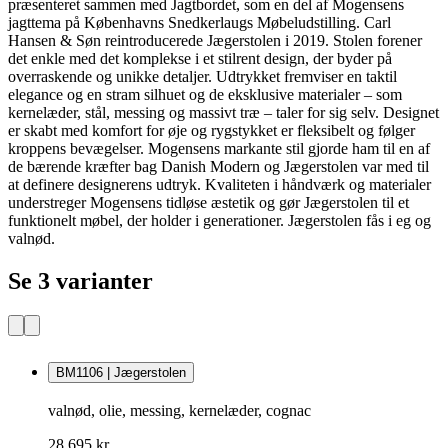
præsenteret sammen med Jagtbordet, som en del af Mogensens
jagttema på Københavns Snedkerlaugs Møbeludstilling. Carl
Hansen & Søn reintroducerede Jægerstolen i 2019. Stolen forener
det enkle med det komplekse i et stilrent design, der byder på
overraskende og unikke detaljer. Udtrykket fremviser en taktil
elegance og en stram silhuet og de eksklusive materialer – som
kernelæder, stål, messing og massivt træ – taler for sig selv. Designet
er skabt med komfort for øje og rygstykket er fleksibelt og følger
kroppens bevægelser. Mogensens markante stil gjorde ham til en af
de bærende kræfter bag Danish Modern og Jægerstolen var med til
at definere designerens udtryk. Kvaliteten i håndværk og materialer
understreger Mogensens tidløse æstetik og gør Jægerstolen til et
funktionelt møbel, der holder i generationer. Jægerstolen fås i eg og
valnød.
Se 3 varianter
BM1106 | Jægerstolen
valnød, olie, messing, kernelæder, cognac
28.695 kr.