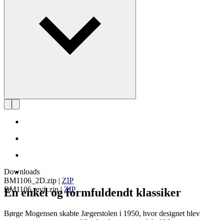
Læs mere om Børge Mogensen
Downloads
BM1106_2D.zip
|
ZIP
BM1106.revit.zip
|
ZIP
En enkel og formfuldendt klassiker
Børge Mogensen skabte Jægerstolen i 1950, hvor designet blev