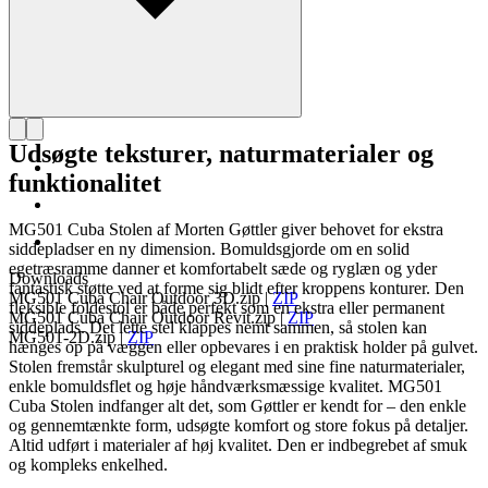
Udsøgte teksturer, naturmaterialer og
funktionalitet
MG501 Cuba Stolen af Morten Gøttler giver behovet for ekstra
siddepladser en ny dimension. Bomuldsgjorde om en solid
egetræsramme danner et komfortabelt sæde og ryglæn og yder
Downloads
fantastisk støtte ved at forme sig blidt efter kroppens konturer. Den
MG501 Cuba Chair Outdoor 3D.zip
|
ZIP
fleksible foldestol er både perfekt som en ekstra eller permanent
MG501 Cuba Chair Outdoor Revit.zip
|
ZIP
siddeplads. Det lette stel klappes nemt sammen, så stolen kan
MG501-2D.zip
|
ZIP
hænges op på væggen eller opbevares i en praktisk holder på gulvet.
Stolen fremstår skulpturel og elegant med sine fine naturmaterialer,
enkle bomuldsflet og høje håndværksmæssige kvalitet. MG501
Cuba Stolen indfanger alt det, som Gøttler er kendt for – den enkle
og gennemtænkte form, udsøgte komfort og store fokus på detaljer.
Altid udført i materialer af høj kvalitet. Den er indbegrebet af smuk
og kompleks enkelhed.