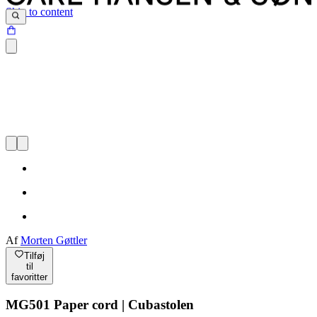
Skip to content
Af
Morten Gøttler
Tilføj
til
favoritter
MG501 Paper cord | Cubastolen