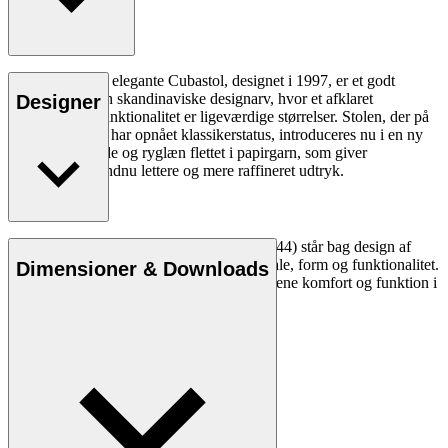
Morten Gøttlers elegante Cubastol, designet i 1997, er et godt
eksempel på den skandinaviske designarv, hvor et afklaret
Designer
formsprog og funktionalitet er ligeværdige størrelser. Stolen, der på
blot et par årtier har opnået klassikerstatus, introduceres nu i en ny
variant med sæde og ryglæn flettet i papirgarn, som giver
Cubastolen et endnu lettere og mere raffineret udtryk.
Læs mere
Den danske designer Morten Gøttler (f. 1944) står bag design af
møbler med en særlig forståelse for materiale, form og funktionalitet.
Dimensioner & Downloads
Gennem sin karriere har han formået at forene komfort og funktion i
en æstetisk helhed med blik for detaljerne.
Læs mere om Morten Gøttler