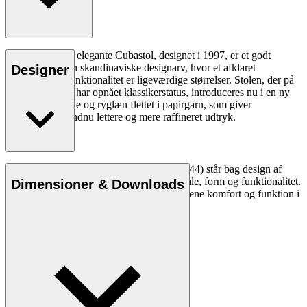
Morten Gøttlers elegante Cubastol, designet i 1997, er et godt
eksempel på den skandinaviske designarv, hvor et afklaret
Designer
formsprog og funktionalitet er ligeværdige størrelser. Stolen, der på
blot et par årtier har opnået klassikerstatus, introduceres nu i en ny
variant med sæde og ryglæn flettet i papirgarn, som giver
Cubastolen et endnu lettere og mere raffineret udtryk.
Læs mere
Den danske designer Morten Gøttler (f. 1944) står bag design af
møbler med en særlig forståelse for materiale, form og funktionalitet.
Dimensioner & Downloads
Gennem sin karriere har han formået at forene komfort og funktion i
en æstetisk helhed med blik for detaljerne.
Læs mere om Morten Gøttler