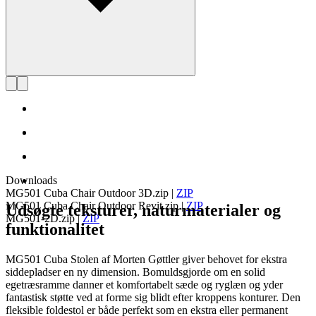
Downloads
MG501 Cuba Chair Outdoor 3D.zip
|
ZIP
MG501 Cuba Chair Outdoor Revit.zip
|
ZIP
Udsøgte teksturer, naturmaterialer og
MG501-2D.zip
|
ZIP
funktionalitet
MG501 Cuba Stolen af Morten Gøttler giver behovet for ekstra
siddepladser en ny dimension. Bomuldsgjorde om en solid
egetræsramme danner et komfortabelt sæde og ryglæn og yder
fantastisk støtte ved at forme sig blidt efter kroppens konturer. Den
fleksible foldestol er både perfekt som en ekstra eller permanent