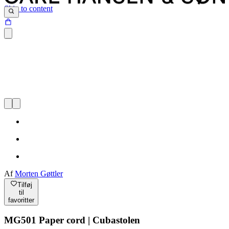
Skip to content
Af
Morten Gøttler
Tilføj
til
favoritter
MG501 Paper cord | Cubastolen