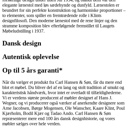
elegante lænestol med løs sædehynde og dunfyld. Lænestolen er
beundret for sin perfekte konstruktion og harmoniske proportioner –
to elementer, som spiller en fremtrædende rolle i Klints
designfilosofi. Den moderne lænestol med de rene linjer og den
stramme komposition blev efterfølgende fremstillet til Laugets
Møbeludstilling i 1937.
Dansk design
Autentisk oplevelse
Op til 5 års garanti*
Når du vælger et produkt fra Carl Hansen & Søn, får du mere end
blot et møbel. Du bliver del af en lang og stolt tradition af smukt og
karakteristisk håndværk, hvor intet er overladt til tilfældighederne.
Vi er verdens største producent af møbler designet af Hans J.
Wegner, og vi producerer også værker af anerkendte designere som
Arne Jacobsen, Børge Mogensen, Ole Wanscher, Kaare Klint, Poul
Kjærholm, Bodil Kjær og Tadao Ando. Carl Hansen & Søn
repræsenterer mere end 100 års dansk designhistorie, og vores
møbler sælges over hele verden.