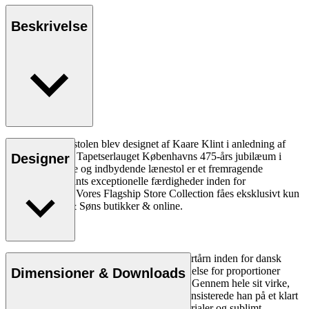
Beskrivelse
KK53130 lænestolen blev designet af Kaare Klint i anledning af
Sadelmager- og Tapetserlauget Københavns 475-års jubilæum i
Designer
1935. Den enkle og indbydende lænestol er et fremragende
eksempel på Klints exceptionelle færdigheder inden for
møbelpolstring. Vores Flagship Store Collection fåes eksklusivt kun
i Carl Hansen & Søns butikker & online.
Læs mere
Arkitekt Kaare Klint (1888-1954) var et fyrtårn inden for dansk
design og skabte med sin enestående forståelse for proportioner
Dimensioner & Downloads
fundamentet for Danish Modern-begrebet. Gennem hele sit virke,
hvor han skabte en stribe af designikoner, insisterede han på et klart
og logisk design, rene linjer, optimale materialer og sublimt