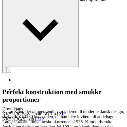
håndværk.
Læs mere om Kaare Klint
Perfekt konstruktion med smukke
proportioner
Downloads
Kaare Klint, der er anerkendt som faderen til moderne dansk design,
KK53130 Easy Chair_3D.zip
|
ZIP
skabte KK53130 lænestolen, da han blev inviteret til at deltage i
KK53130-2D.zip
|
ZIP
Laugets 40 års jubilæumskonkurrence i 1935. Klint indsendte
forskellige design under titlen Jul 1934, og blandt dem var den