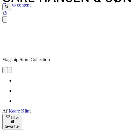
Skip to content
Flagship Store Collection
Af
Kaare Klint
Tilføj
til
favoritter