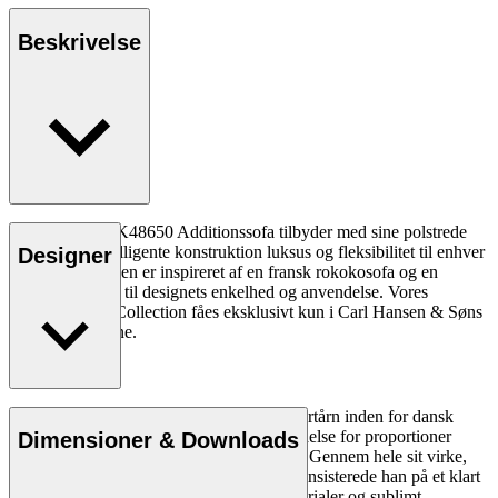
Beskrivelse
Kaare Klints KK48650 Additionssofa tilbyder med sine polstrede
moduler og intelligente konstruktion luksus og fleksibilitet til enhver
Designer
indretning. Sofaen er inspireret af en fransk rokokosofa og en
markant hyldest til designets enkelhed og anvendelse. Vores
Flagship Store Collection fåes eksklusivt kun i Carl Hansen & Søns
butikker & online.
Læs mere
Arkitekt Kaare Klint (1888-1954) var et fyrtårn inden for dansk
design og skabte med sin enestående forståelse for proportioner
Dimensioner & Downloads
fundamentet for Danish Modern-begrebet. Gennem hele sit virke,
hvor han skabte en stribe af designikoner, insisterede han på et klart
og logisk design, rene linjer, optimale materialer og sublimt