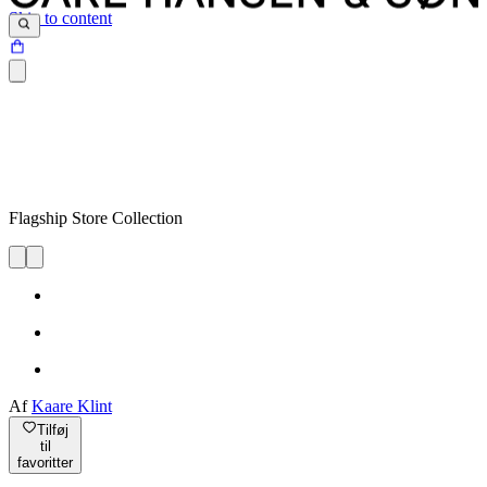
Skip to content
Flagship Store Collection
Af
Kaare Klint
Tilføj
til
favoritter