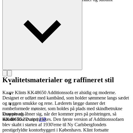
håndværk.
Læs mere om Kaare Klint
Kvalitetsmaterialer og raffineret stil
Kaare Klints KK48650 Additionssofa er alsidig og moderne.
Designet er udført med kantbånd, som holder sømmene langs sædet
og ryggen smukke og rene. Læderets lægge danner det
rombeformede mønster, som holdes på plads med skindbetrukne
knapper og åbner sig, når der kommer pres på polstringen, så
Downloads
skindet ikke overstrækkes. Den første version af Additionssofaen
KK48650-2D.zip
|
ZIP
blev skabt i starten af 1930'erne til Ny Carlsbergfondets
prestigefyldte kontorbyggeri i København. Klint fortsatte