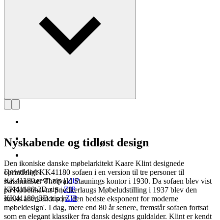
Læs mere om Kaare Klint
Nyskabende og tidløst design
Den ikoniske danske møbelarkitekt Kaare Klint designede
Downloads
oprindeligt KK41180 sofaen i en version til tre personer til
KK41180.revit.zip
|
ZIP
statsminister Thorvald Staunings kontor i 1930. Da sofaen blev vist
KK41180-2D.zip
|
ZIP
på Københavns Snedkerlaugs Møbeludstilling i 1937 blev den
KK41180_3D.zip
|
ZIP
straks anerkendt som 'den bedste eksponent for moderne
møbeldesign'. I dag, mere end 80 år senere, fremstår sofaen fortsat
som en elegant klassiker fra dansk designs guldalder. Klint er kendt