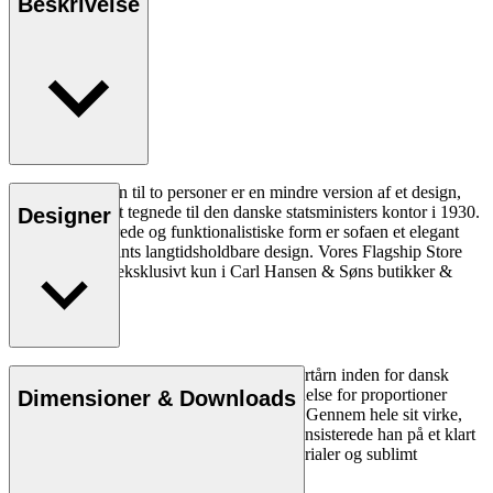
Beskrivelse
KK41180 sofaen til to personer er en mindre version af et design,
som Kaare Klint tegnede til den danske statsministers kontor i 1930.
Designer
Med sin raffinerede og funktionalistiske form er sofaen et elegant
eksempel på Klints langtidsholdbare design. Vores Flagship Store
Collection fåes eksklusivt kun i Carl Hansen & Søns butikker &
online.
Læs mere
Arkitekt Kaare Klint (1888-1954) var et fyrtårn inden for dansk
design og skabte med sin enestående forståelse for proportioner
Dimensioner & Downloads
fundamentet for Danish Modern-begrebet. Gennem hele sit virke,
hvor han skabte en stribe af designikoner, insisterede han på et klart
og logisk design, rene linjer, optimale materialer og sublimt
håndværk.