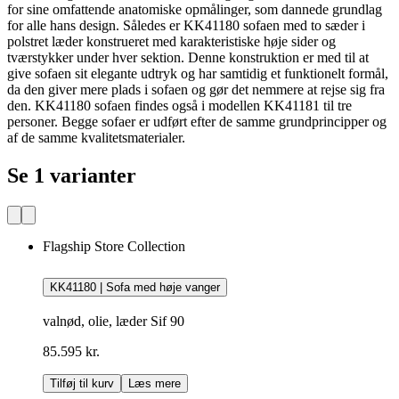
for sine omfattende anatomiske opmålinger, som dannede grundlag
for alle hans design. Således er KK41180 sofaen med to sæder i
polstret læder konstrueret med karakteristiske høje sider og
tværstykker under hver sektion. Denne konstruktion er med til at
give sofaen sit elegante udtryk og har samtidig et funktionelt formål,
da den giver mere plads i sofaen og gør det nemmere at rejse sig fra
den. KK41180 sofaen findes også i modellen KK41181 til tre
personer. Begge sofaer er udført efter de samme grundprincipper og
af de samme kvalitetsmaterialer.
Se 1 varianter
Flagship Store Collection
KK41180 | Sofa med høje vanger
valnød, olie, læder Sif 90
85.595 kr.
Tilføj til kurv
Læs mere