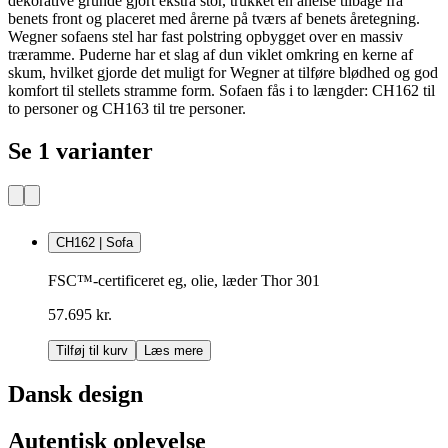
dekorative grunde gjort ekstra stor, trukket en anelse tilbage fra
benets front og placeret med årerne på tværs af benets åretegning.
Wegner sofaens stel har fast polstring opbygget over en massiv
træramme. Puderne har et slag af dun viklet omkring en kerne af
skum, hvilket gjorde det muligt for Wegner at tilføre blødhed og god
komfort til stellets stramme form. Sofaen fås i to længder: CH162 til
to personer og CH163 til tre personer.
Se 1 varianter
CH162 | Sofa
FSC™-certificeret eg, olie, læder Thor 301
57.695 kr.
Tilføj til kurv
Læs mere
Dansk design
Autentisk oplevelse