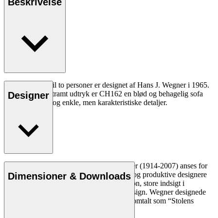
Beskrivelse
CH162 sofaen til to personer er designet af Hans J. Wegner i 1965.
Til trods for et stramt udtryk er CH162 en blød og behagelig sofa
Designer
med høje gavle og enkle, men karakteristiske detaljer.
Læs mere
Den danske møbeldesigner Hans J. Wegner (1914-2007) anses for
at være en af de mest kreative, innovative og produktive designere
Dimensioner & Downloads
nogensinde. Han var kendt for sin præcision, store indsigt i
håndværk og kompromisløse tilgang til design. Wegner designede
næsten 500 stole i sin levetid og blev ofte omtalt som “Stolens
mester”.