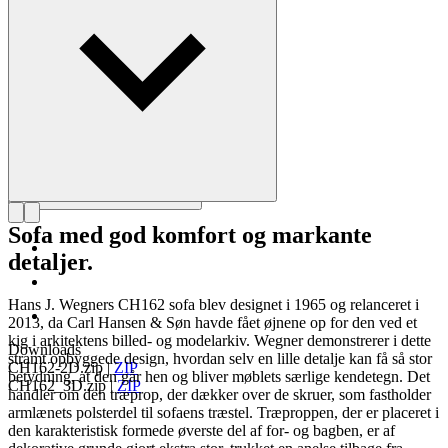
Læs mere om Hans J. Wegner
Sofa med god komfort og markante
detaljer.
Hans J. Wegners CH162 sofa blev designet i 1965 og relanceret i
2013, da Carl Hansen & Søn havde fået øjnene op for den ved et
kig i arkitektens billed- og modelarkiv. Wegner demonstrerer i dette
Downloads
stramt opbyggede design, hvordan selv en lille detalje kan få så stor
CH162-2D.zip
|
ZIP
betydning, at den går hen og bliver møblets særlige kendetegn. Det
CH162_3D.zip
|
ZIP
handler om den træprop, der dækker over de skruer, som fastholder
armlænets polsterdel til sofaens træstel. Træproppen, der er placeret i
den karakteristisk formede øverste del af for- og bagben, er af