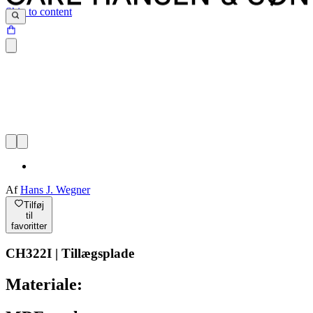
Skip to content
Af
Hans J. Wegner
Tilføj
til
favoritter
CH322I | Tillægsplade
Materiale: