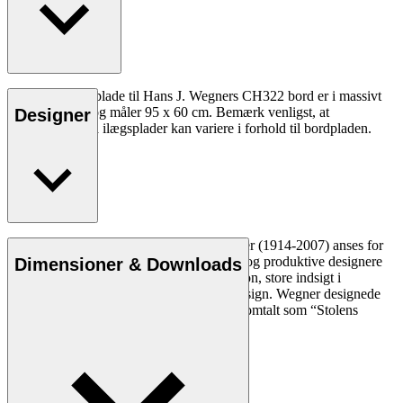
CH322I tillægsplade til Hans J. Wegners CH322 bord er i massivt
træ eller MDF og måler 95 x 60 cm. Bemærk venligst, at
Designer
træstrukturen på ilægsplader kan variere i forhold til bordpladen.
Den danske møbeldesigner Hans J. Wegner (1914-2007) anses for
at være en af de mest kreative, innovative og produktive designere
Dimensioner & Downloads
nogensinde. Han var kendt for sin præcision, store indsigt i
håndværk og kompromisløse tilgang til design. Wegner designede
næsten 500 stole i sin levetid og blev ofte omtalt som “Stolens
mester”.
Læs mere om Hans J. Wegner