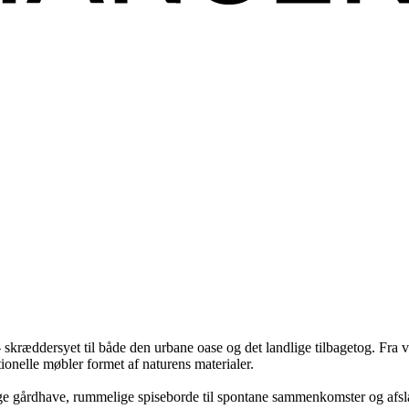
– skræddersyet til både den urbane oase og det landlige tilbagetog. Fra 
nelle møbler formet af naturens materialer.
ige gårdhave, rummelige spiseborde til spontane sammenkomster og afsla