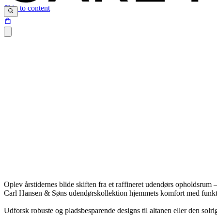
Skip to content
Oplev årstidernes blide skiften fra et raffineret udendørs opholdsrum 
Carl Hansen & Søns udendørskollektion hjemmets komfort med funktio
Udforsk robuste og pladsbesparende designs til altanen eller den solr