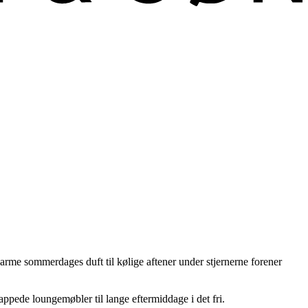
varme sommerdages duft til kølige aftener under stjernerne forener
ppede loungemøbler til lange eftermiddage i det fri.