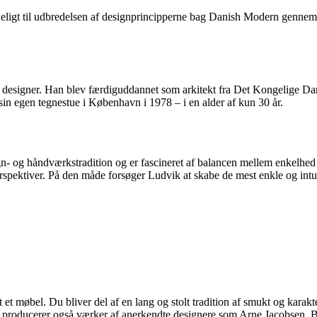
eligt til udbredelsen af designprincipperne bag Danish Modern gennem s
 designer. Han blev færdiguddannet som arkitekt fra Det Kongelige Dan
in egen tegnestue i København i 1978 – i en alder af kun 30 år.
 og håndværkstradition og er fascineret af balancen mellem enkelhed og
erspektiver. På den måde forsøger Ludvik at skabe de mest enkle og intui
 møbel. Du bliver del af en lang og stolt tradition af smukt og karakter
 vi producerer også værker af anerkendte designere som Arne Jacobsen