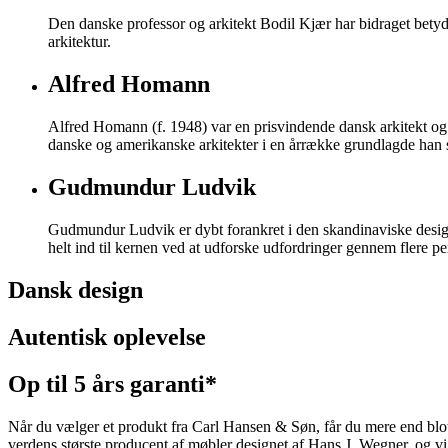
Den danske professor og arkitekt Bodil Kjær har bidraget betyd
arkitektur.
Alfred Homann
Alfred Homann (f. 1948) var en prisvindende dansk arkitekt og
danske og amerikanske arkitekter i en årrække grundlagde han s
Gudmundur Ludvik
Gudmundur Ludvik er dybt forankret i den skandinaviske design-
helt ind til kernen ved at udforske udfordringer gennem flere p
Dansk design
Autentisk oplevelse
Op til 5 års garanti*
Når du vælger et produkt fra Carl Hansen & Søn, får du mere end blot et
verdens største producent af møbler designet af Hans J. Wegner, og