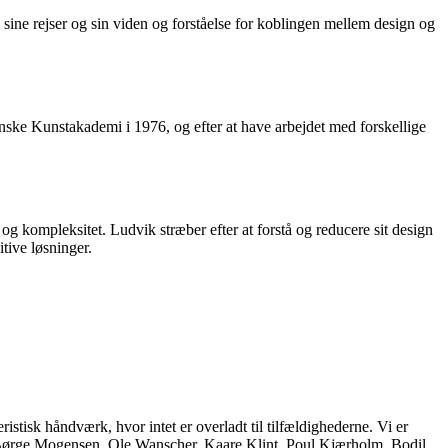
ine rejser og sin viden og forståelse for koblingen mellem design og
ske Kunstakademi i 1976, og efter at have arbejdet med forskellige
 kompleksitet. Ludvik stræber efter at forstå og reducere sit design
tive løsninger.
istisk håndværk, hvor intet er overladt til tilfældighederne. Vi er
, Børge Mogensen, Ole Wanscher, Kaare Klint, Poul Kjærholm, Bodil