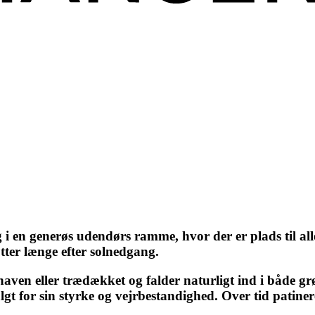
 i en generøs udendørs ramme, hvor der er plads til al
tter længe efter solnedgang.
dhaven eller trædækket og falder naturligt ind i både g
lgt for sin styrke og vejrbestandighed. Over tid patine