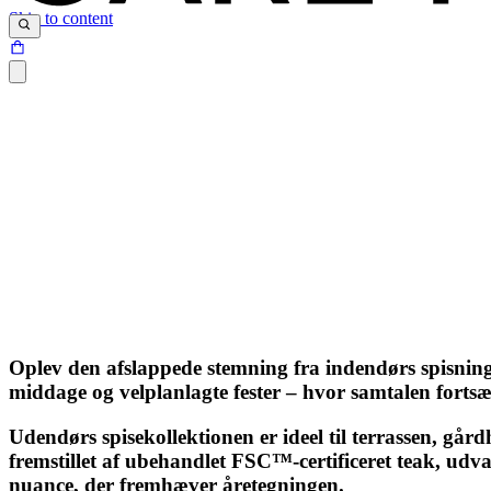
Skip to content
Oplev den afslappede stemning fra indendørs spisning
middage og velplanlagte fester – hvor samtalen fortsæ
Udendørs spisekollektionen er ideel til terrassen, går
fremstillet af ubehandlet FSC™-certificeret teak, udva
nuance, der fremhæver åretegningen.