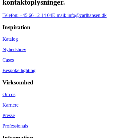
kontaktoplysninger.
Telefon:
+45 66 12 14 04
E-mail:
info@carlhansen.dk
Inspiration
Katalog
Nyhedsbrev
Cases
Bespoke lighting
Virksomhed
Om os
Karriere
Presse
Professionals
Information