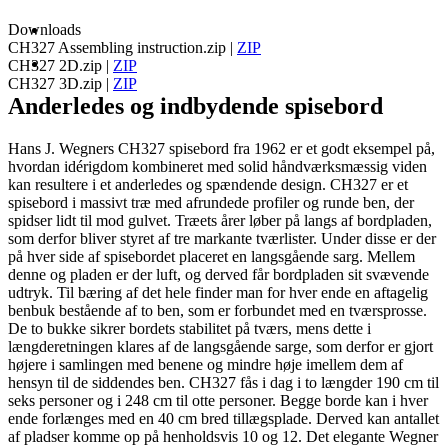
Downloads
CH327 Assembling instruction.zip
|
ZIP
CH327 2D.zip
|
ZIP
CH327 3D.zip
|
ZIP
Anderledes og indbydende spisebord
Hans J. Wegners CH327 spisebord fra 1962 er et godt eksempel på,
hvordan idérigdom kombineret med solid håndværksmæssig viden
kan resultere i et anderledes og spændende design. CH327 er et
spisebord i massivt træ med afrundede profiler og runde ben, der
spidser lidt til mod gulvet. Træets årer løber på langs af bordpladen,
som derfor bliver styret af tre markante tværlister. Under disse er der
på hver side af spisebordet placeret en langsgående sarg. Mellem
denne og pladen er der luft, og derved får bordpladen sit svævende
udtryk. Til bæring af det hele finder man for hver ende en aftagelig
benbuk bestående af to ben, som er forbundet med en tværsprosse.
De to bukke sikrer bordets stabilitet på tværs, mens dette i
længderetningen klares af de langsgående sarge, som derfor er gjort
højere i samlingen med benene og mindre høje imellem dem af
hensyn til de siddendes ben. CH327 fås i dag i to længder 190 cm til
seks personer og i 248 cm til otte personer. Begge borde kan i hver
ende forlænges med en 40 cm bred tillægsplade. Derved kan antallet
af pladser komme op på henholdsvis 10 og 12. Det elegante Wegner