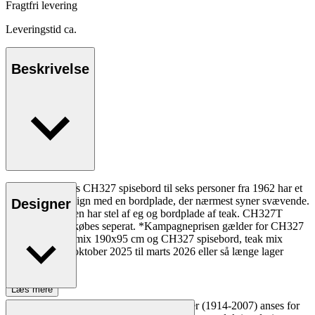
Fragtfri levering
Leveringstid ca.
Beskrivelse
Hans J. Wegners CH327 spisebord til seks personer fra 1962 har et
usædvanligt design med en bordplade, der nærmest syner svævende.
Designer
Teak/eg varianten har stel af eg og bordplade af teak. CH327T
tillægsplader tilkøbes seperat. *Kampagneprisen gælder for CH327
spisebord, teak mix 190x95 cm og CH327 spisebord, teak mix
248x95 cm fra oktober 2025 til marts 2026 eller så længe lager
haves.
Læs mere
Den danske møbeldesigner Hans J. Wegner (1914-2007) anses for