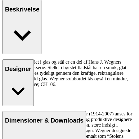
Beskrivelse
CH108 sofabordet i glas og stål er en del af Hans J. Wegners
elegante CH100-serie. Stellet i børstet fladstål har en smuk, glat
Designer
overflade, som ses tydeligt gennem den kraftige, rektangulære
bordplade i blankt glas. Wegner sofabordet fås også i en mindre,
kvadratisk udgave; CH106.
Læs mere
Den danske møbeldesigner Hans J. Wegner (1914-2007) anses for
at være en af de mest kreative, innovative og produktive designere
Dimensioner & Downloads
nogensinde. Han var kendt for sin præcision, store indsigt i
håndværk og kompromisløse tilgang til design. Wegner designede
næsten 500 stole i sin levetid og blev ofte omtalt som “Stolens