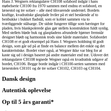
Hans J. Wegners rektangulære CH108 sofabord indgår i hans
møbelserie CH100 fra 1970 sammen med endnu et sofabord, en
lænestol og tre sofaer – alle med tilsvarende understel. Bordets
kraftige, kvadratiske glasplade hviler på et stel bestående af to
benbukke i bukket fladstål, som er koblet sammen via to
tværliggende stålsarge. De sidste fungerer tillige som bæringer for
pladen, hvis blankpolerede glas gør stellets konstruktion fuldt synlig.
Med stellets bløde buk og glaspladens afrundede hjørner fremstår
designet blødt og harmonisk trods sine hårde materialer. Sofabordet
CH108 er et godt eksempel på Hans J. Wegners holdning til godt
design, som går ud på at finde en balance mellem det enkle og det
karakteristiske. Bordet viser også, at Wegner ikke var bleg for at
kaste sig ud i design baseret på andre materialer end træ. Udover det
rektangulære CH108 tegnede Wegner også en kvadratisk udgave af
bordet, CH106. Begge borde indgår i CH100-serien sammen med
lænestolen CH101 og de tre sofaer CH102, CH103 og CH104.
Dansk design
Autentisk oplevelse
Op til 5 års garanti*