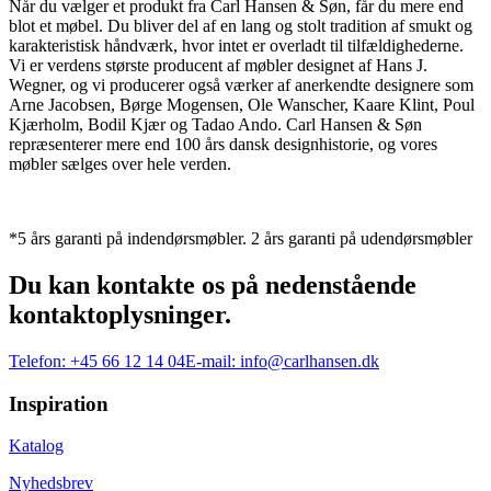
Når du vælger et produkt fra Carl Hansen & Søn, får du mere end
blot et møbel. Du bliver del af en lang og stolt tradition af smukt og
karakteristisk håndværk, hvor intet er overladt til tilfældighederne.
Vi er verdens største producent af møbler designet af Hans J.
Wegner, og vi producerer også værker af anerkendte designere som
Arne Jacobsen, Børge Mogensen, Ole Wanscher, Kaare Klint, Poul
Kjærholm, Bodil Kjær og Tadao Ando. Carl Hansen & Søn
repræsenterer mere end 100 års dansk designhistorie, og vores
møbler sælges over hele verden.
*5 års garanti på indendørsmøbler. 2 års garanti på udendørsmøbler
Du kan kontakte os på nedenstående
kontaktoplysninger.
Telefon:
+45 66 12 14 04
E-mail:
info@carlhansen.dk
Inspiration
Katalog
Nyhedsbrev