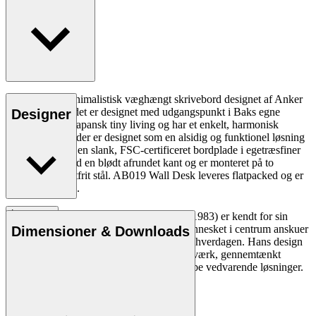
AB019 er et minimalistisk væghængt skrivebord designet af Anker
Bak. Skrivebordet er designet med udgangspunkt i Baks egne
Designer
erfaringer med japansk tiny living og har et enkelt, harmonisk
udtryk. Bordet, der er designet som en alsidig og funktionel løsning
til små rum, har en slank, FSC-certificeret bordplade i egetræsfiner
eller laminat med en blødt afrundet kant og er monteret på to
vægbeslag i rustfrit stål. AB019 Wall Desk leveres flatpacked og er
nemt at montere.
Læs mere
Designer og møbelsnedker Anker Bak (f. 1983) er kendt for sin
problemløsende tilgang, hvor han med mennesket i centrum anskuer
Dimensioner & Downloads
design som midlet til at løse udfordringer i hverdagen. Hans design
vidner om en dyb respekt for dygtigt håndværk, gennemtænkt
funktion og en oprigtig interesse for at skabe vedvarende løsninger.
Læs mere om Anker Bak