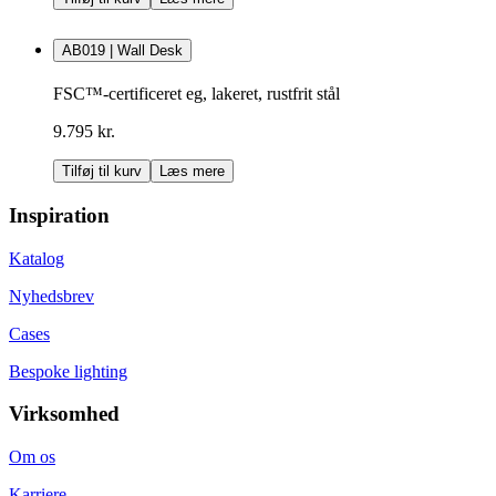
AB019 | Wall Desk
FSC™-certificeret eg, lakeret, rustfrit stål
9.795 kr.
Tilføj til kurv
Læs mere
Inspiration
Katalog
Nyhedsbrev
Cases
Bespoke lighting
Virksomhed
Om os
Karriere