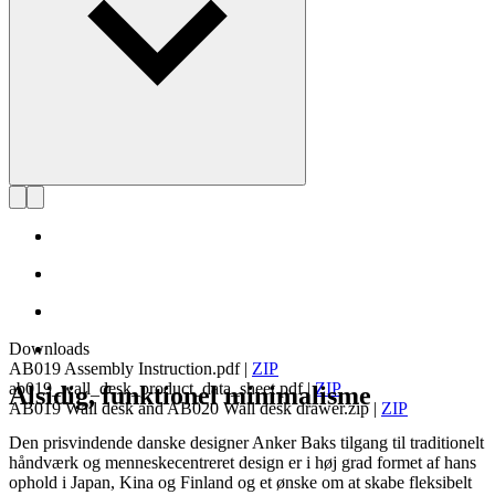
Downloads
AB019 Assembly Instruction.pdf
|
ZIP
ab019_wall_desk_product_data_sheet.pdf
|
ZIP
Alsidig, funktionel minimalisme
AB019 Wall desk and AB020 Wall desk drawer.zip
|
ZIP
Den prisvindende danske designer Anker Baks tilgang til traditionelt
håndværk og menneskecentreret design er i høj grad formet af hans
ophold i Japan, Kina og Finland og et ønske om at skabe fleksibelt