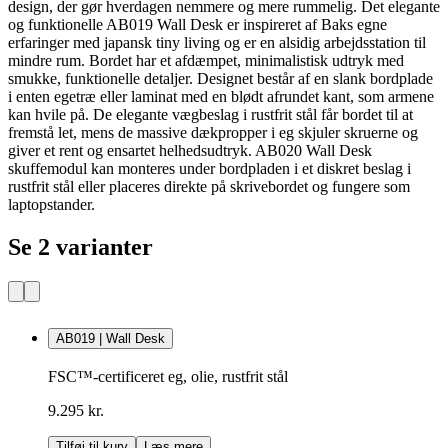
design, der gør hverdagen nemmere og mere rummelig. Det elegante
og funktionelle AB019 Wall Desk er inspireret af Baks egne
erfaringer med japansk tiny living og er en alsidig arbejdsstation til
mindre rum. Bordet har et afdæmpet, minimalistisk udtryk med
smukke, funktionelle detaljer. Designet består af en slank bordplade
i enten egetræ eller laminat med en blødt afrundet kant, som armene
kan hvile på. De elegante vægbeslag i rustfrit stål får bordet til at
fremstå let, mens de massive dækpropper i eg skjuler skruerne og
giver et rent og ensartet helhedsudtryk. AB020 Wall Desk
skuffemodul kan monteres under bordpladen i et diskret beslag i
rustfrit stål eller placeres direkte på skrivebordet og fungere som
laptopstander.
Se 2 varianter
AB019 | Wall Desk
FSC™-certificeret eg, olie, rustfrit stål
9.295 kr.
Tilføj til kurv
Læs mere