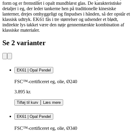
form og er fremstillet i opalt mundblæst glas. De karakteristiske
detaljer i eg, der leder tankerne hen på traditionelle kinesiske
lanterner, drejes omhyggeligt og finpudses i hånden, så der opstår et
klassisk udtryk. EK61 fås i tre størrelser og udsender et blødt,
indirekte lys takket være den nøje gennemtænkte kombination af
klassiske materialer.
Se 2 varianter
EK61 | Opal Pendel
FSC™-certificeret eg, olie, Ø240
3.895 kr.
Tilføj til kurv
Læs mere
EK61 | Opal Pendel
FSC™-certificeret eg, olie, Ø340