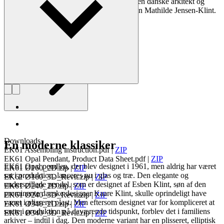
han megen tid med sine bedsteforældre - den danske arkitekt og
møbeldesigner P.V. Jensen-Klint og hustuen Mathilde Jensen-Klint.
Læs mere om Esben Klint
Downloads
En moderne klassiker
EK61 Assembling instruction.pdf
|
ZIP
EK61 Opal Pendant, Product Data Sheet.pdf
|
ZIP
EK61 Opal pendlen, der blev designet i 1961, men aldrig har været
EK61 Ø160_2D.zip
|
ZIP
sat i produktion, lanceres nu i glas og træ. Den elegante og
EK61 Ø160_3D_Revit.zip
|
ZIP
underspillede pendel, som er designet af Esben Klint, søn af den
EK61 Ø240_2D.zip
|
ZIP
prominente danske designer Kaare Klint, skulle oprindeligt have
EK61 Ø240_3D_Revit.zip
|
ZIP
været i plisseret plast. Men eftersom designet var for kompliceret at
EK61 Ø340_2D.zip
|
ZIP
sætte i produktion på daværende tidspunkt, forblev det i familiens
EK61 Ø340_3D_Revit.zip
|
ZIP
arkiver – indtil i dag. Den moderne variant har en plisseret, elliptisk