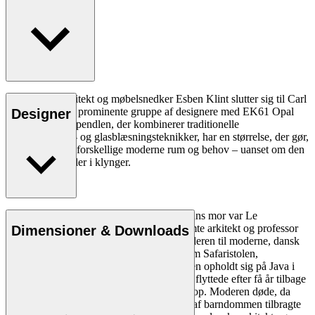
Den danske arkitekt og møbelsnedker Esben Klint slutter sig til Carl
Hansen & Søns prominente gruppe af designere med EK61 Opal
Designer
pendlen. EK61 pendlen, der kombinerer traditionelle
træfremstillings- og glasblæsningsteknikker, har en størrelse, der gør,
at den passer til forskellige moderne rum og behov – uanset om den
hænger alene eller i klynger.
Læs mere
Esben Klint blev født d. 18. juni 1915 – hans mor var Le
Bredsdorff, og faren var den verdensberømte arkitekt og professor
Dimensioner & Downloads
Kaare Klint, der i dag anses for at være faderen til moderne, dansk
design og manden bag ikoniske møbler som Safaristolen,
Faaborgstolen og Additionssofaen. Familien opholdt sig på Java i
Indonesien, da Esben Klint blev født, men flyttede efter få år tilbage
til København, hvor Esben Klint voksede op. Moderen døde, da
Esben Klint var tre år gammel, og i resten af barndommen tilbragte