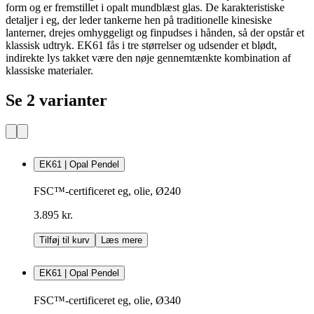
form og er fremstillet i opalt mundblæst glas. De karakteristiske
detaljer i eg, der leder tankerne hen på traditionelle kinesiske
lanterner, drejes omhyggeligt og finpudses i hånden, så der opstår et
klassisk udtryk. EK61 fås i tre størrelser og udsender et blødt,
indirekte lys takket være den nøje gennemtænkte kombination af
klassiske materialer.
Se 2 varianter
EK61 | Opal Pendel
FSC™-certificeret eg, olie, Ø240
3.895 kr.
Tilføj til kurv
Læs mere
EK61 | Opal Pendel
FSC™-certificeret eg, olie, Ø340