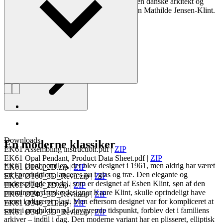
han megen tid med sine bedsteforældre - den danske arkitekt og
møbeldesigner P.V. Jensen-Klint og hustuen Mathilde Jensen-Klint.
Læs mere om Esben Klint
Downloads
En moderne klassiker
EK61 Assembling instruction.pdf
|
ZIP
EK61 Opal Pendant, Product Data Sheet.pdf
|
ZIP
EK61 Opal pendlen, der blev designet i 1961, men aldrig har været
EK61 Ø160_2D.zip
|
ZIP
sat i produktion, lanceres nu i glas og træ. Den elegante og
EK61 Ø160_3D_Revit.zip
|
ZIP
underspillede pendel, som er designet af Esben Klint, søn af den
EK61 Ø240_2D.zip
|
ZIP
prominente danske designer Kaare Klint, skulle oprindeligt have
EK61 Ø240_3D_Revit.zip
|
ZIP
været i plisseret plast. Men eftersom designet var for kompliceret at
EK61 Ø340_2D.zip
|
ZIP
sætte i produktion på daværende tidspunkt, forblev det i familiens
EK61 Ø340_3D_Revit.zip
|
ZIP
arkiver – indtil i dag. Den moderne variant har en plisseret, elliptisk