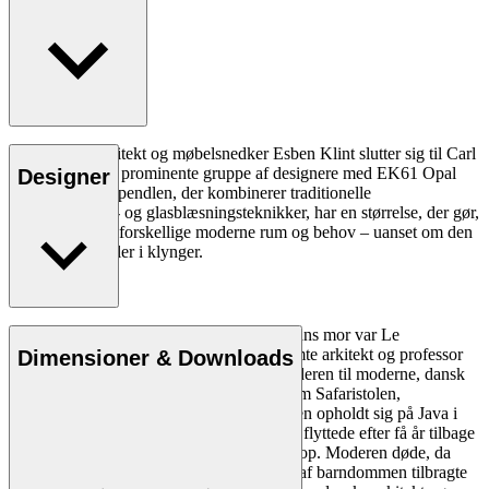
Den danske arkitekt og møbelsnedker Esben Klint slutter sig til Carl
Hansen & Søns prominente gruppe af designere med EK61 Opal
Designer
pendlen. EK61 pendlen, der kombinerer traditionelle
træfremstillings- og glasblæsningsteknikker, har en størrelse, der gør,
at den passer til forskellige moderne rum og behov – uanset om den
hænger alene eller i klynger.
Læs mere
Esben Klint blev født d. 18. juni 1915 – hans mor var Le
Bredsdorff, og faren var den verdensberømte arkitekt og professor
Dimensioner & Downloads
Kaare Klint, der i dag anses for at være faderen til moderne, dansk
design og manden bag ikoniske møbler som Safaristolen,
Faaborgstolen og Additionssofaen. Familien opholdt sig på Java i
Indonesien, da Esben Klint blev født, men flyttede efter få år tilbage
til København, hvor Esben Klint voksede op. Moderen døde, da
Esben Klint var tre år gammel, og i resten af barndommen tilbragte