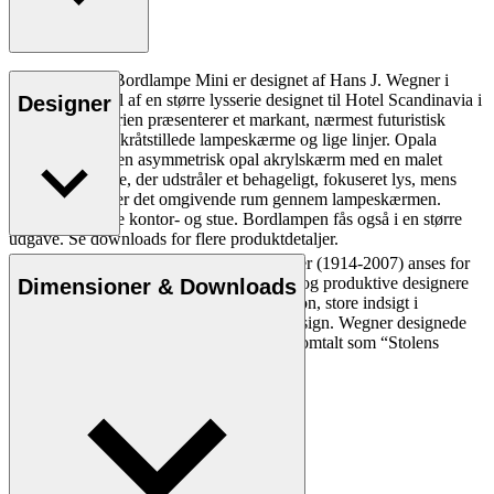
HJW01 Opala Bordlampe Mini er designet af Hans J. Wegner i
1973 som en del af en større lysserie designet til Hotel Scandinavia i
Designer
København. Serien præsenterer et markant, nærmest futuristisk
udtryk med let skråtstillede lampeskærme og lige linjer. Opala
Bordlampe har en asymmetrisk opal akrylskærm med en malet
aluminiumsplade, der udstråler et behageligt, fokuseret lys, mens
den blødt oplyser det omgivende rum gennem lampeskærmen.
Velegnet til både kontor- og stue. Bordlampen fås også i en større
udgave. Se downloads for flere produktdetaljer.
Den danske møbeldesigner Hans J. Wegner (1914-2007) anses for
Læs mere
at være en af de mest kreative, innovative og produktive designere
Dimensioner & Downloads
nogensinde. Han var kendt for sin præcision, store indsigt i
håndværk og kompromisløse tilgang til design. Wegner designede
næsten 500 stole i sin levetid og blev ofte omtalt som “Stolens
mester”.
Læs mere om Hans J. Wegner