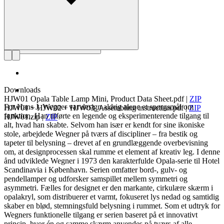
Downloads
HJW01 Opala Table Lamp Mini, Product Data Sheet.pdf
|
ZIP
For Hans J. Wegner var design aldrig alene et spørgsmål om
HJW01 + HJW02 + HJW03_Assembling instruction.pdf
|
ZIP
funktion. Han tilførte en legende og eksperimenterende tilgang til
HJW01.zip
|
ZIP
alt, hvad han skabte. Selvom han især er kendt for sine ikoniske
stole, arbejdede Wegner på tværs af discipliner – fra bestik og
tapeter til belysning – drevet af en grundlæggende overbevisning
om, at designprocessen skal rumme et element af kreativ leg. I denne
ånd udviklede Wegner i 1973 den karakterfulde Opala-serie til Hotel
Scandinavia i København. Serien omfatter bord-, gulv- og
pendellamper og udforsker samspillet mellem symmetri og
asymmetri. Fælles for designet er den markante, cirkulære skærm i
opalakryl, som distribuerer et varmt, fokuseret lys nedad og samtidig
skaber en blød, stemningsfuld belysning i rummet. Som et udtryk for
Wegners funktionelle tilgang er serien baseret på et innovativt
princip, hvor én og samme skærm anvendes på tværs af alle