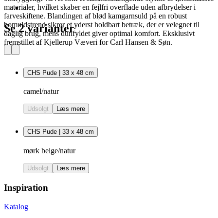
materialer, hvilket skaber en fejlfri overflade uden afbrydelser i
farveskiftene. Blandingen af blød kamgarnsuld på en robust
bomuldstrend sikrer et yderst holdbart betræk, der er velegnet til
Se 2 varianter
daglig brug, mens dunfyldet giver optimal komfort. Eksklusivt
fremstillet af Kjellerup Væveri for Carl Hansen & Søn.
CHS Pude | 33 x 48 cm
camel/natur
Udsolgt
Læs mere
CHS Pude | 33 x 48 cm
mørk beige/natur
Udsolgt
Læs mere
Inspiration
Katalog