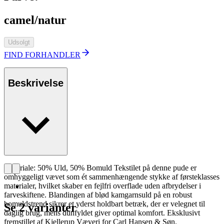
camel/natur
Udsolgt
FIND FORHANDLER
Beskrivelse
Materiale: 50% Uld, 50% Bomuld Tekstilet på denne pude er
omhyggeligt vævet som ét sammenhængende stykke af førsteklasses
materialer, hvilket skaber en fejlfri overflade uden afbrydelser i
farveskiftene. Blandingen af blød kamgarnsuld på en robust
bomuldstrend sikrer et yderst holdbart betræk, der er velegnet til
Se 2 varianter
daglig brug, mens dunfyldet giver optimal komfort. Eksklusivt
fremstillet af Kjellerup Væveri for Carl Hansen & Søn.