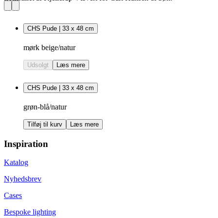
CHS Pude | 33 x 48 cm
mørk beige/natur
Udsolgt
Læs mere
CHS Pude | 33 x 48 cm
grøn-blå/natur
Tilføj til kurv
Læs mere
Inspiration
Katalog
Nyhedsbrev
Cases
Bespoke lighting