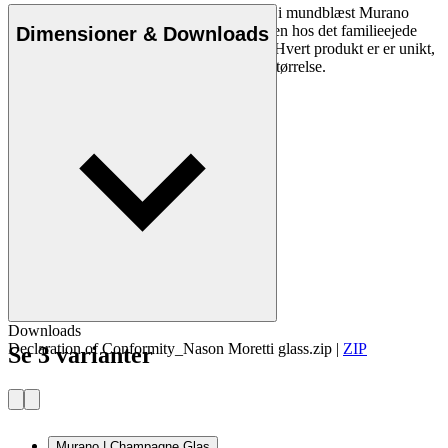
Smukt ikonisk champagne glas, fremstillet i mundblæst Murano
Krystal glas. Glassene er mundblæst i Italien hos det familieejede
Dimensioner & Downloads
Nason Morettis glasværk på øen Murano. Hvert produkt er er unikt,
og der kan derfor være mindre forskelle i størrelse.
Downloads
Declaration of Conformity_Nason Moretti glass.zip
|
ZIP
Se 3 varianter
Murano | Champagne Glas