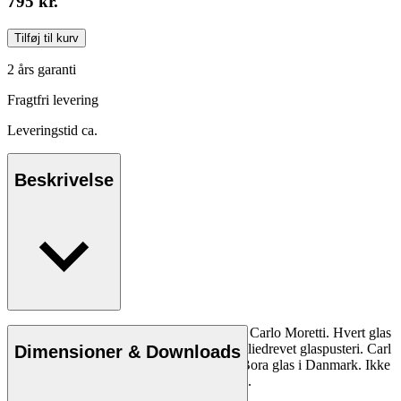
795 kr.
Tilføj til kurv
2 års garanti
Fragtfri levering
Leveringstid ca.
Beskrivelse
Bora glas i Murano krystal mundblæst hos Carlo Moretti. Hvert glas
er fremstillet i et begrænset antal på et familiedrevet glaspusteri. Carl
Dimensioner & Downloads
Hansen & Søn er eksklusiv forhandler af Bora glas i Danmark. Ikke
egnet til opvaskemaskine. Mål: ca. 105mm.