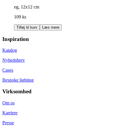
eg, 12x12 cm
109 kr.
Tilføj til kurv
Læs mere
Inspiration
Katalog
Nyhedsbrev
Cases
Bespoke lighting
Virksomhed
Om os
Karriere
Presse