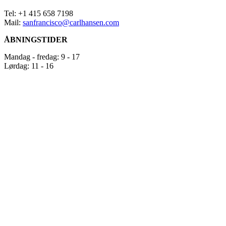
udstiller
Tel: +1 415 658 7198
ikoniske
Mail:
sanfrancisco@carlhansen.com
møbler
fra
ÅBNINGSTIDER
Hans
J.
Mandag - fredag: 9 - 17
Wegner,
Lørdag: 11 - 16
Børge
Mogensen
og
Kaare
Klint,
hvor
tidløst
design
og
funktionalitet
møder
håndværk
i
verdensklasse.
Hver
udstilling
er
nøje