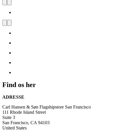
Carl Hansen & Søn Flagship
store San Francisco
Carl
Hansen
&
Søns
Flagship
Store
i
San
Francisco
forener
skandinavisk
Find os her
design
med
ADRESSE
den
kreative
Carl Hansen & Søn Flagshipstore San Francisco
energi,
111 Rhode Island Street
der
Suite 3
præger
San Francisco, CA 94103
byen.
United States
Butikken