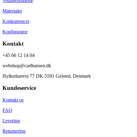
og
Vedligeholdelse
alle,
Materialer
der
søger
Konkurrencer
tidløst
design
Konfigurator
og
ægte
Kontakt
skandinavisk
håndværk
+45 66 12 14 04
i
en
webshop@carlhansen.dk
inspirerende
atmosfære.
Hylkedamvej 77 DK-5591 Gelsted, Denmark
Kundeservice
Kontakt os
FAQ
Levering
Returnering