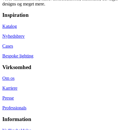
designs og meget mere.
professionel
rådgivning
Inspiration
om
indretning
og
Katalog
materialevalg.
Nyhedsbrev
Beliggende
i
Cases
en
af
Bespoke lighting
San
Franciscos
Virksomhed
mest
dynamiske
og
Om os
stilfulde
Karriere
områder
er
Presse
butikken
en
Professionals
destination
for
Information
designentusiaster,
arkitekter