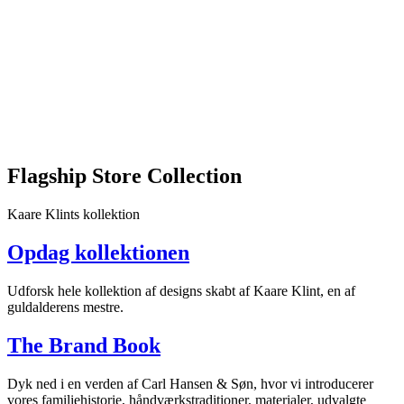
sammensat
for
at
fremhæve
det
enestående
håndværk
og
de
naturlige
Flagship Store Collection
materialer,
der
kendetegner
Kaare Klints kollektion
Carl
Hansen
Opdag kollektionen
&
Søns
arv.
Udforsk hele kollektion af designs skabt af Kaare Klint, en af
Besøgende
guldalderens mestre.
kan
udforske
The Brand Book
møblernes
detaljer
Dyk ned i en verden af Carl Hansen & Søn, hvor vi introducerer
og
vores familiehistorie, håndværkstraditioner, materialer, udvalgte
få