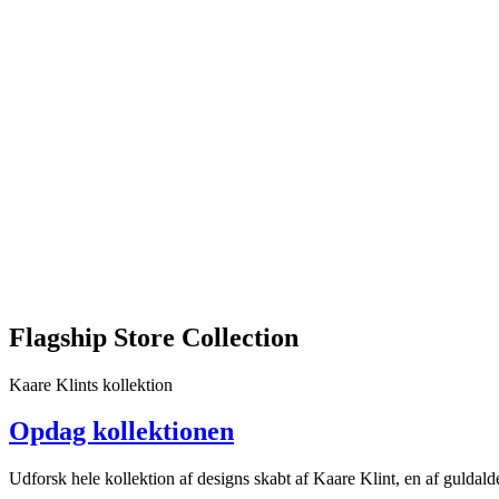
en
harmonisk
balance
mellem
tidløst
design,
funktionalitet
og
naturlige
materialer.
Hver
udstilling
er
omhyggeligt
kurateret
for
at
Flagship Store Collection
fremhæve
den
Kaare Klints kollektion
kvalitet
og
Opdag kollektionen
det
håndværk,
der
Udforsk hele kollektion af designs skabt af Kaare Klint, en af guldald
kendetegner