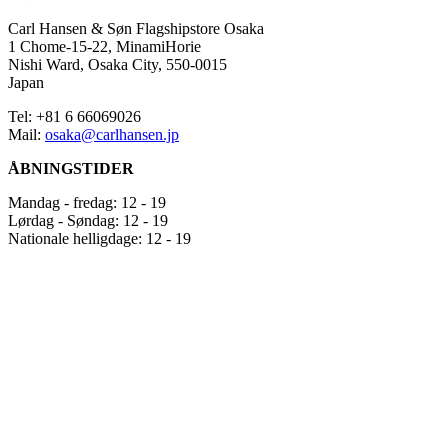
hvor
skandinavisk
Carl Hansen & Søn Flagshipstore Osaka
design
1 Chome-15-22, MinamiHorie
og
Nishi Ward, Osaka City, 550-0015
håndværk
Japan
møder
japansk
Tel: +81 6 66069026
æstetik
Mail:
osaka@carlhansen.jp
og
ÅBNINGSTIDER
præcision.
Butikken
Mandag - fredag: 12 - 19
udstiller
Lørdag - Søndag: 12 - 19
ikoniske
Nationale helligdage: 12 - 19
møbler
fra
Hans
J.
Wegner,
Børge
Mogensen
og
Kaare
Klint,
som
repræsenterer