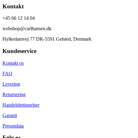
håndværk
Kontakt
og
skandinavisk
æstetik.
+45 66 12 14 04
webshop@carlhansen.dk
Hylkedamvej 77 DK-5591 Gelsted, Denmark
Kundeservice
Kontakt os
FAQ
Levering
Returnering
Handelsbetingelser
Garanti
Persondata
Følg os