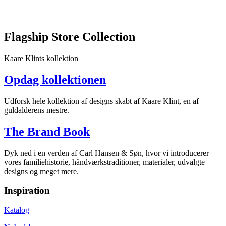
at
fremhæve
håndværksmæssige
Flagship Store Collection
detaljer
og
naturlige
Kaare Klints kollektion
materialer.
Besøgende
Opdag kollektionen
kan
opleve
møblernes
Udforsk hele kollektion af designs skabt af Kaare Klint, en af
fine
guldalderens mestre.
forarbejdning
og
The Brand Book
få
professionel
Dyk ned i en verden af Carl Hansen & Søn, hvor vi introducerer
rådgivning
vores familiehistorie, håndværkstraditioner, materialer, udvalgte
om
designs og meget mere.
design
og
indretning.
Inspiration
Centralt
beliggende
Katalog
i
Odense