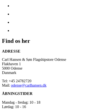
I
Odense,
en
by
med
en
stærk
kulturel
arv
Find os her
og
voksende
designscene,
ADRESSE
præsenterer
Carl Hansen & Søn Flagshipstore Odense
Carl
Flakhaven 1
Hansen
5000 Odense
&
Danmark
Søn
tidløst
Tel: +45 24782720
skandinavisk
Mail:
odense@carlhansen.dk
håndværk.
Butikken
ÅBNINGSTIDER
tilbyder
en
Mandag - fredag: 10 - 18
inspirerende
Lørdag: 10 - 16
oplevelse