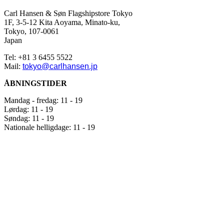
en
af
Carl Hansen & Søn Flagshipstore Tokyo
verdens
1F, 3-5-12 Kita Aoyama, Minato-ku,
mest
Tokyo, 107-0061
dynamiske
Japan
byer.
Tel: +81 3 6455 5522
Butikken
Mail:
tokyo@carlhansen.jp
præsenterer
tidløse
ÅBNINGSTIDER
møbelklassikere
fra
Mandag - fredag: 11 - 19
Hans
Lørdag: 11 - 19
J.
Søndag: 11 - 19
Wegner,
Nationale helligdage: 11 - 19
Børge
Mogensen
og
Kaare
Klint,
hvor
æstetik,
funktionalitet
og
kvalitet
forenes