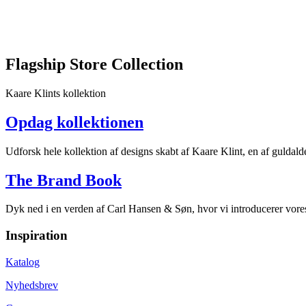
Hver
udstilling
er
nøje
sammensat
Flagship Store Collection
for
at
fremhæve
Kaare Klints kollektion
det
håndværksmæssige
Opdag kollektionen
raffinement
og
Udforsk hele kollektion af designs skabt af Kaare Klint, en af guldald
de
naturlige
The Brand Book
materialer,
der
kendetegner
Dyk ned i en verden af Carl Hansen & Søn, hvor vi introducerer vores 
Carl
Hansen
Inspiration
&
Søns
Katalog
designtradition.
Besøgende
Nyhedsbrev
har
mulighed