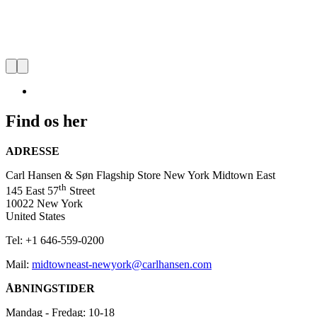
Carl Hansen & Søn Flagship St
Carl
Find os her
Hansen
&
Søns
ADRESSE
Flagship
Store
Carl Hansen & Søn Flagship Store New York Midtown East
i
th
145 East 57
Street
Midtown
10022 New York
East
United States
præsenterer
det
Tel: +1 646-559-0200
bedste
inden
Mail:
midtowneast-newyork@carlhansen.com
for
skandinavisk
ÅBNINGSTIDER
design
og
Mandag - Fredag: 10-18