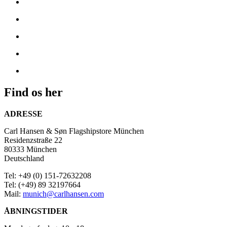
Søn
præsenterer
tidløst
dansk
design
i
München,
hvor
håndværk
og
Find os her
æstetik
går
ADRESSE
op
i
Carl Hansen & Søn Flagshipstore München
en
Residenzstraße 22
højere
80333 München
enhed.
Deutschland
Butikken
udstiller
Tel: +49 (0) 151-72632208
ikoniske
Tel: (+49) 89 32197664
møbler
Mail:
munich@carlhansen.com
fra
Hans
ÅBNINGSTIDER
J.
Wegner,