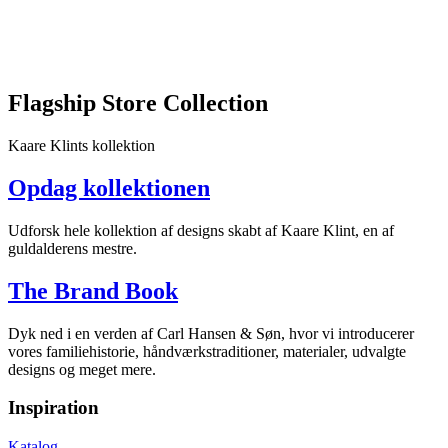
og
innovation.
Besøgende
kan
opleve
Flagship Store Collection
det
enestående
håndværk
Kaare Klints kollektion
på
nært
Opdag kollektionen
hold
og
Udforsk hele kollektion af designs skabt af Kaare Klint, en af
få
guldalderens mestre.
professionel
rådgivning
om
The Brand Book
design,
indretning
Dyk ned i en verden af Carl Hansen & Søn, hvor vi introducerer
og
vores familiehistorie, håndværkstraditioner, materialer, udvalgte
materialevalg.
designs og meget mere.
Beliggende
i
Inspiration
et
af
Katalog
Münchens