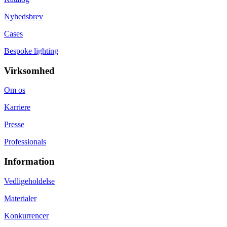
førende
Nyhedsbrev
designkvarterer
er
Cases
Butikken
et
Bespoke lighting
naturligt
samlingspunkt
Virksomhed
for
arkitekter,
Om os
designentusiaster
og
Karriere
dem,
der
Presse
søger
unikke
Professionals
møbler
til
Information
både
private
Vedligeholdelse
og
professionelle
Materialer
rum.
Konkurrencer