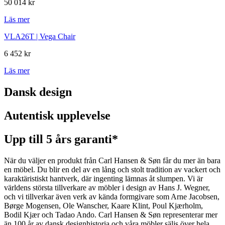
50 014 kr
Läs mer
VLA26T | Vega Chair
6 452 kr
Läs mer
Dansk design
Autentisk upplevelse
Upp till 5 års garanti*
När du väljer en produkt från Carl Hansen & Søn får du mer än bara
en möbel. Du blir en del av en lång och stolt tradition av vackert och
karaktäristiskt hantverk, där ingenting lämnas åt slumpen. Vi är
världens största tillverkare av möbler i design av Hans J. Wegner,
och vi tillverkar även verk av kända formgivare som Arne Jacobsen,
Børge Mogensen, Ole Wanscher, Kaare Klint, Poul Kjærholm,
Bodil Kjær och Tadao Ando. Carl Hansen & Søn representerar mer
än 100 år av dansk designhistoria och våra möbler säljs över hela