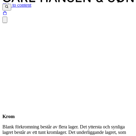
Skip to content
Krom
Blank förkromning består av flera lager. Det yttersta och synliga
Ladda ner skötselanvisningarna som pdf-fil
lagret består av ett tunt kromlager. Det underliggande lagret, som