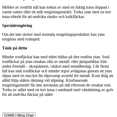
Möbler av rostfritt stål kan torkas av med en fuktig trasa doppad i
varmt vatten eller ett milt rengöringsmedel. Torka ytan med en torr
trasa efteråt för att undvika ränder och kalkfläckar.
Specialrengöring
Om det inte räcker med normala rengöringsprodukter kan ytan
rengöras med tvättsprit.
Tänk på detta
Mindre rostfläckar kan med tiden bildas på den rostfria ytan. Små
rostfläckar på ytan orsakas ofta av metall- eller järnpartiklar från
andra föremål – skospännen, väskor med metallbeslag. I de flesta
fall kan små rostfläckar och mindre repor avlägsnas genom att ytan
slipas med en mycket fin slipsvamp avsedd för metall. Kom ihåg att
alltid följa stålets riktning vid slipning. Klorbaserade
rengöringsmedel får inte användas på stål eftersom de orsakar rost.
Torka av stålet med en torr trasa i samband med våtstädning av golv
för att undvika fläckar på stålet
CH445 | Wing Chair