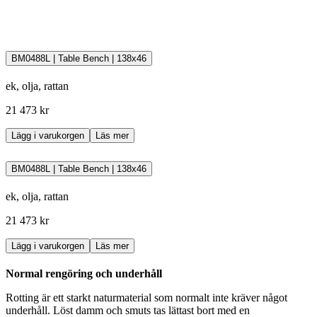
Rotting är ett naturmaterial som tillverkas av stammen från den
tropiska rottingpalmen, Calamus Rotang. Rottingpalmen är en lian
med långa, flexibla skott som kan bli över 100 meter långa och upp
till ca 4,5 cm tjocka. Palmens blad har kraftiga taggar och växer som
BM0488L | Table Bench | 138x46
klätterrankor som slingrar sig upp längs regnskogens träd.
Carl Hansen & Søn använder rotting från odlingar i Indonesien som
ek, olja, rattan
levererar produkter av högsta kvalitet. Rotting har ett vackert
naturligt färgspektrum som varierar från gult till ljusbrunt.
21 473 kr
Ladda ner skötselanvisningarna som pdf-fil
Lägg i varukorgen
Läs mer
BM0488L | Table Bench | 138x46
ek, olja, rattan
21 473 kr
Lägg i varukorgen
Läs mer
Normal rengöring och underhåll
Rotting är ett starkt naturmaterial som normalt inte kräver något
underhåll. Löst damm och smuts tas lättast bort med en