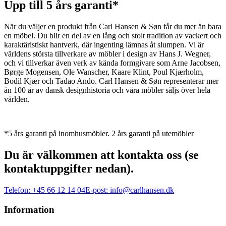
Upp till 5 års garanti*
När du väljer en produkt från Carl Hansen & Søn får du mer än bara
en möbel. Du blir en del av en lång och stolt tradition av vackert och
karaktäristiskt hantverk, där ingenting lämnas åt slumpen. Vi är
världens största tillverkare av möbler i design av Hans J. Wegner,
och vi tillverkar även verk av kända formgivare som Arne Jacobsen,
Børge Mogensen, Ole Wanscher, Kaare Klint, Poul Kjærholm,
Bodil Kjær och Tadao Ando. Carl Hansen & Søn representerar mer
än 100 år av dansk designhistoria och våra möbler säljs över hela
världen.
*5 års garanti på inomhusmöbler. 2 års garanti på utemöbler
Du är välkommen att kontakta oss (se
kontaktuppgifter nedan).
Telefon:
+45 66 12 14 04
E-post:
info@carlhansen.dk
Information