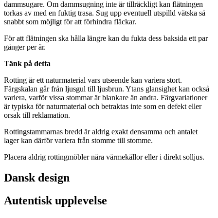
dammsugare. Om dammsugning inte är tillräckligt kan flätningen
torkas av med en fuktig trasa. Sug upp eventuell utspilld vätska så
snabbt som möjligt för att förhindra fläckar.
För att flätningen ska hålla längre kan du fukta dess baksida ett par
gånger per år.
Tänk på detta
Rotting är ett naturmaterial vars utseende kan variera stort.
Färgskalan går från ljusgul till ljusbrun. Ytans glansighet kan också
variera, varför vissa stommar är blankare än andra. Färgvariationer
är typiska för naturmaterial och betraktas inte som en defekt eller
orsak till reklamation.
Rottingstammarnas bredd är aldrig exakt densamma och antalet
lager kan därför variera från stomme till stomme.
Placera aldrig rottingmöbler nära värmekällor eller i direkt solljus.
Dansk design
Autentisk upplevelse