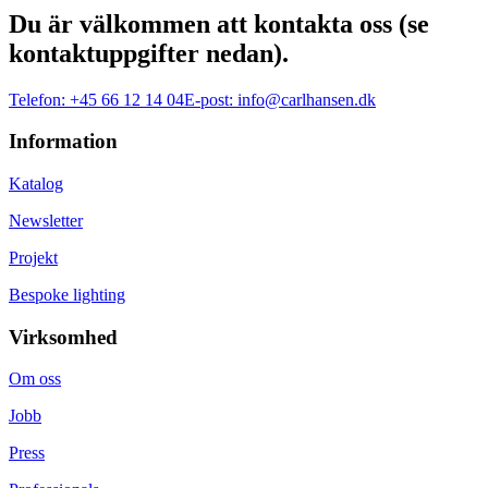
Du är välkommen att kontakta oss (se
kontaktuppgifter nedan).
Telefon:
+45 66 12 14 04
E-post:
info@carlhansen.dk
Information
Katalog
Newsletter
Projekt
Bespoke lighting
Virksomhed
Om oss
Jobb
Press