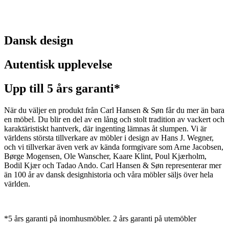
Handsprit baseras på alkohol och innehåller till exempel etanol eller
propylalkohol. Använd därför aldrig handsprit eller andra
desinfektionsmedel på dina möbler. I värsta fall kan de orsaka
permanenta skador på möbelns yta. Om rengöringssprit eller
Dansk design
liknande spills på din möbel ska det avlägsnas omgående för att
undvika att ytan skadas.
Autentisk upplevelse
Skador som orsakas av handsprit, rengöringssprit och andra
desinfektionsmedel omfattas inte av garantin.
Upp till 5 års garanti*
Ladda ner skötselanvisningarna som pdf-fil
När du väljer en produkt från Carl Hansen & Søn får du mer än bara
en möbel. Du blir en del av en lång och stolt tradition av vackert och
karaktäristiskt hantverk, där ingenting lämnas åt slumpen. Vi är
världens största tillverkare av möbler i design av Hans J. Wegner,
och vi tillverkar även verk av kända formgivare som Arne Jacobsen,
Børge Mogensen, Ole Wanscher, Kaare Klint, Poul Kjærholm,
Bodil Kjær och Tadao Ando. Carl Hansen & Søn representerar mer
än 100 år av dansk designhistoria och våra möbler säljs över hela
världen.
*5 års garanti på inomhusmöbler. 2 års garanti på utemöbler