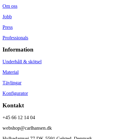
Om oss
Jobb
Press
Professionals
Information
Underhåll & skötsel
Material
Tävlingar
Konfigurator
Kontakt
+45 66 12 14 04
webshop@carlhansen.dk
Hylkedamvej 77 DK-5591 Gelsted, Denmark