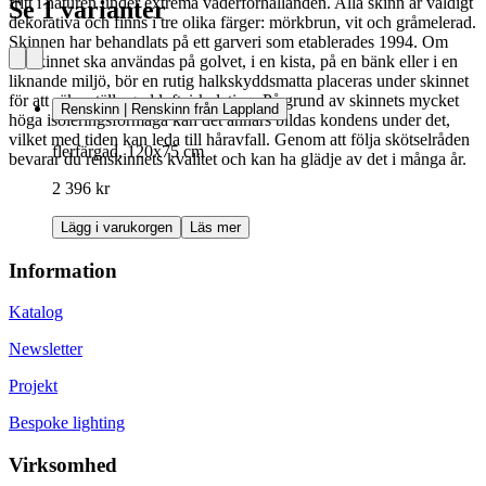
fritt i naturen under extrema väderförhållanden. Alla skinn är väldigt
Se 1 varianter
dekorativa och finns i tre olika färger: mörkbrun, vit och gråmelerad.
Skinnen har behandlats på ett garveri som etablerades 1994. Om
renskinnet ska användas på golvet, i en kista, på en bänk eller i en
liknande miljö, bör en rutig halkskyddsmatta placeras under skinnet
för att säkerställa god luftcirkulation. På grund av skinnets mycket
Renskinn | Renskinn från Lappland
höga isoleringsförmåga kan det annars bildas kondens under det,
vilket med tiden kan leda till håravfall. Genom att följa skötselråden
flerfärgad, 120x75 cm
bevarar du renskinnets kvalitet och kan ha glädje av det i många år.
2 396 kr
Lägg i varukorgen
Läs mer
Information
Katalog
Newsletter
Projekt
Bespoke lighting
Virksomhed