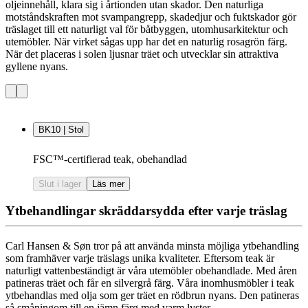
oljeinnehåll, klara sig i årtionden utan skador. Den naturliga
motståndskraften mot svampangrepp, skadedjur och fuktskador gör
träslaget till ett naturligt val för båtbyggen, utomhusarkitektur och
utemöbler. När virket sågas upp har det en naturlig rosagrön färg.
När det placeras i solen ljusnar träet och utvecklar sin attraktiva
gyllene nyans.
BK10 | Stol
FSC™-certifierad teak, obehandlad
Slut i lager
Läs mer
Ytbehandlingar skräddarsydda efter varje träslag
Carl Hansen & Søn tror på att använda minsta möjliga ytbehandling
som framhäver varje träslags unika kvaliteter. Eftersom teak är
naturligt vattenbeständigt är våra utemöbler obehandlade. Med åren
patineras träet och får en silvergrå färg. Våra inomhusmöbler i teak
ytbehandlas med olja som ger träet en rödbrun nyans. Den patineras
så småningom till en jämn färg med varm lyster.