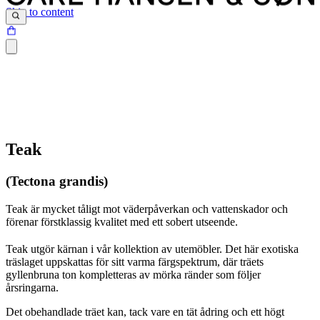
Skip to content
Teak
(Tectona grandis)
Teak är mycket tåligt mot väderpåverkan och vattenskador och
förenar förstklassig kvalitet med ett sobert utseende.
Teak utgör kärnan i vår kollektion av utemöbler. Det här exotiska
träslaget uppskattas för sitt varma färgspektrum, där träets
gyllenbruna ton kompletteras av mörka ränder som följer
årsringarna.
Det obehandlade träet kan, tack vare en tät ådring och ett högt