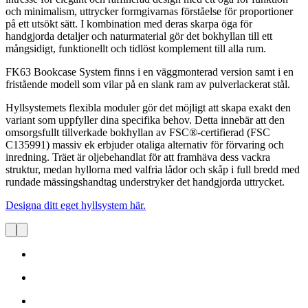
och minimalism, uttrycker formgivarnas förståelse för proportioner
på ett utsökt sätt. I kombination med deras skarpa öga för
handgjorda detaljer och naturmaterial gör det bokhyllan till ett
mångsidigt, funktionellt och tidlöst komplement till alla rum.
FK63 Bookcase System finns i en väggmonterad version samt i en
fristående modell som vilar på en slank ram av pulverlackerat stål.
Hyllsystemets flexibla moduler gör det möjligt att skapa exakt den
variant som uppfyller dina specifika behov. Detta innebär att den
omsorgsfullt tillverkade bokhyllan av FSC®-certifierad (FSC
C135991) massiv ek erbjuder otaliga alternativ för förvaring och
inredning. Träet är oljebehandlat för att framhäva dess vackra
struktur, medan hyllorna med valfria lådor och skåp i full bredd med
rundade mässingshandtag understryker det handgjorda uttrycket.
Designa ditt eget hyllsystem här.