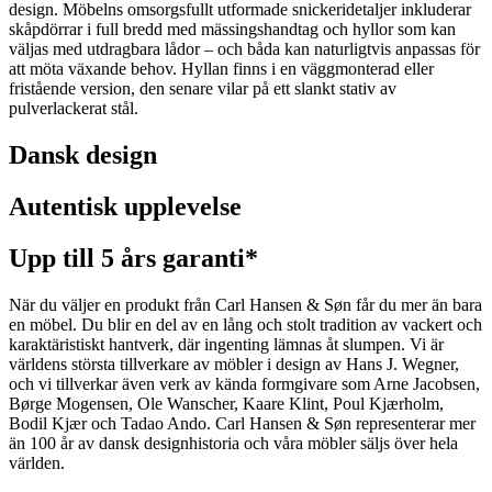
design. Möbelns omsorgsfullt utformade snickeridetaljer inkluderar
skåpdörrar i full bredd med mässingshandtag och hyllor som kan
väljas med utdragbara lådor – och båda kan naturligtvis anpassas för
att möta växande behov. Hyllan finns i en väggmonterad eller
fristående version, den senare vilar på ett slankt stativ av
pulverlackerat stål.
Dansk design
Autentisk upplevelse
Upp till 5 års garanti*
När du väljer en produkt från Carl Hansen & Søn får du mer än bara
en möbel. Du blir en del av en lång och stolt tradition av vackert och
karaktäristiskt hantverk, där ingenting lämnas åt slumpen. Vi är
världens största tillverkare av möbler i design av Hans J. Wegner,
och vi tillverkar även verk av kända formgivare som Arne Jacobsen,
Børge Mogensen, Ole Wanscher, Kaare Klint, Poul Kjærholm,
Bodil Kjær och Tadao Ando. Carl Hansen & Søn representerar mer
än 100 år av dansk designhistoria och våra möbler säljs över hela
världen.