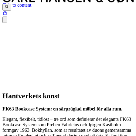
Skip to content
Hantverkets konst
FK63 Bookcase System: en särpräglad möbel för alla rum.
Elegant, flexibelt, tidlöst – tre ord som definierar det eleganta FK63
Bookcase System som Preben Fabricius och Jørgen Kastholm
formgav 1963. Bokhyllan, som är resultatet av duons gemensamma
intresse för elegant och raffinerad design med ett öga för funktion