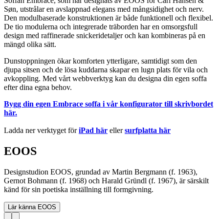
Soffan Embrace, som har designats av EOOS för Carl Hansen &
Søn, utstrålar en avslappnad elegans med mångsidighet och nerv.
Den modulbaserade konstruktionen är både funktionell och flexibel.
De tio modulerna och integrerade träborden har en omsorgsfull
design med raffinerade snickeridetaljer och kan kombineras på en
mängd olika sätt.
Dunstoppningen ökar komforten ytterligare, samtidigt som den
djupa sitsen och de lösa kuddarna skapar en lugn plats för vila och
avkoppling. Med vårt webbverktyg kan du designa din egen soffa
efter dina egna behov.
Bygg din egen Embrace soffa i vår konfigurator till skrivbordet
här.
Ladda ner verktyget för
iPad här
eller
surfplatta här
EOOS
Designstudion EOOS, grundad av Martin Bergmann (f. 1963),
Gernot Bohmann (f. 1968) och Harald Gründl (f. 1967), är särskilt
känd för sin poetiska inställning till formgivning.
Lär känna EOOS