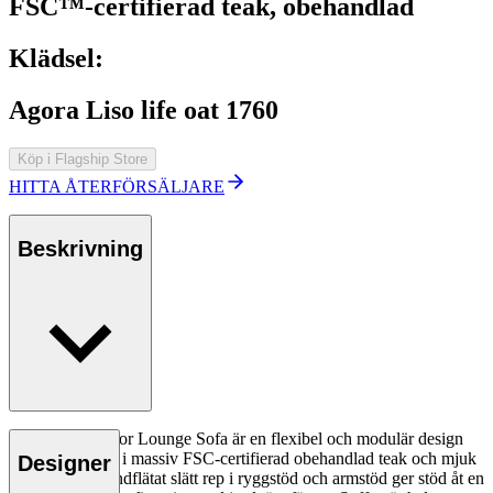
FSC™-certifierad teak, obehandlad
Klädsel:
Agora Liso life oat 1760
Köp i Flagship Store
HITTA ÅTERFÖRSÄLJARE
Beskrivning
Embrace Outdoor Lounge Sofa är en flexibel och modulär design
med en stomme i massiv FSC-certifierad obehandlad teak och mjuk
Designer
klädsel. Tätt handflätat slätt rep i ryggstöd och armstöd ger stöd åt en