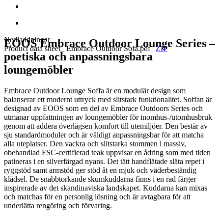
Nedladdningar
EOOS Embrace Outdoor Lounge Series –
Product data sheet_ Embrace Outdoor Sofa.pdf
|
ZIP
poetiska och anpassningsbara
loungemöbler
Embrace Outdoor Lounge Soffa är en modulär design som
balanserar ett modernt uttryck med slitstark funktionalitet. Soffan är
designad av EOOS som en del av Embrace Outdoors Series och
utmanar uppfattningen av loungemöbler för inomhus-/utomhusbruk
genom att addera överlägsen komfort till utemiljöer. Den består av
sju standardmoduler och är väldigt anpassningsbar för att matcha
alla uteplatser. Den vackra och slitstarka stommen i massiv,
obehandlad FSC-certifierad teak uppvisar en ådring som med tiden
patineras i en silverfärgad nyans. Det tätt handflätade släta repet i
ryggstöd samt armstöd ger stöd åt en mjuk och väderbeständig
klädsel. De snabbtorkande skumkuddarna finns i en rad färger
inspirerade av det skandinaviska landskapet. Kuddarna kan mixas
och matchas för en personlig lösning och är avtagbara för att
underlätta rengöring och förvaring.