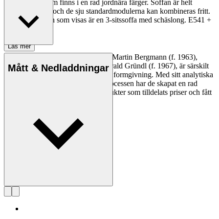
mjuk klädsel som finns i en rad jordnära färger. Soffan är helt
anpassningsbar och de sju standardmodulerna kan kombineras fritt.
Konfigurationen som visas är en 3-sitssoffa med schäslong. E541 +
E511
Läs mer
Designstudion EOOS, grundad av Martin Bergmann (f. 1963),
Gernot Bohmann (f. 1968) och Harald Gründl (f. 1967), är särskilt
Mått & Nedladdningar
känd för sin poetiska inställning till formgivning. Med sitt analytiska
förhållningssätt till formgivningsprocessen har de skapat en rad
industriella och sociala designprodukter som tilldelats priser och fått
ett globalt erkännande.
Läs mer om EOOS