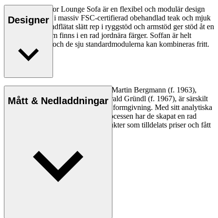
Embrace Outdoor Lounge Sofa är en flexibel och modulär design
med en stomme i massiv FSC-certifierad obehandlad teak och mjuk
Designer
klädsel. Tätt handflätat slätt rep i ryggstöd och armstöd ger stöd åt en
mjuk klädsel som finns i en rad jordnära färger. Soffan är helt
anpassningsbar och de sju standardmodulerna kan kombineras fritt.
Läs mer
Designstudion EOOS, grundad av Martin Bergmann (f. 1963),
Gernot Bohmann (f. 1968) och Harald Gründl (f. 1967), är särskilt
Mått & Nedladdningar
känd för sin poetiska inställning till formgivning. Med sitt analytiska
förhållningssätt till formgivningsprocessen har de skapat en rad
industriella och sociala designprodukter som tilldelats priser och fått
ett globalt erkännande.
Läs mer om EOOS