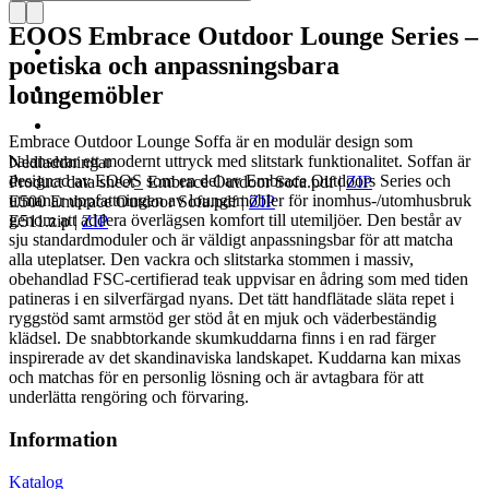
EOOS Embrace Outdoor Lounge Series –
poetiska och anpassningsbara
loungemöbler
Embrace Outdoor Lounge Soffa är en modulär design som
balanserar ett modernt uttryck med slitstark funktionalitet. Soffan är
Nedladdningar
designad av EOOS som en del av Embrace Outdoors Series och
Product data sheet_ Embrace Outdoor Sofa.pdf
|
ZIP
utmanar uppfattningen av loungemöbler för inomhus-/utomhusbruk
E500 Embrace Outdoor Sofa.pdf
|
ZIP
genom att addera överlägsen komfort till utemiljöer. Den består av
E511.zip
|
ZIP
sju standardmoduler och är väldigt anpassningsbar för att matcha
alla uteplatser. Den vackra och slitstarka stommen i massiv,
obehandlad FSC-certifierad teak uppvisar en ådring som med tiden
patineras i en silverfärgad nyans. Det tätt handflätade släta repet i
ryggstöd samt armstöd ger stöd åt en mjuk och väderbeständig
klädsel. De snabbtorkande skumkuddarna finns i en rad färger
inspirerade av det skandinaviska landskapet. Kuddarna kan mixas
och matchas för en personlig lösning och är avtagbara för att
underlätta rengöring och förvaring.
Information
Katalog