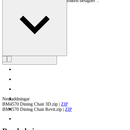
för alla blev Mogensen känd som ”folkets designer”.
Läs mer om Børge Mogensen
Nedladdningar
BM4570 Dining Chair 3D.zip
|
ZIP
BM4570 Dining Chair Revit.zip
|
ZIP