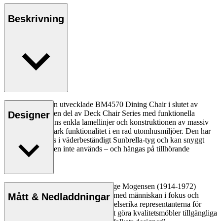
Beskrivning
Børge Mogensen utvecklade BM4570 Dining Chair i slutet av
1960-talet, som en del av Deck Chair Series med funktionella
Designer
utemöbler. Stolens enkla lamellinjer och konstruktionen av massiv
teak ger en slitstark funktionalitet i en rad utomhusmiljöer. Den har
en upphängd sits i väderbeständigt Sunbrella-tyg och kan snyggt
fällas ihop när den inte används – och hängas på tillhörande
väggfäste.
Möbelsnickaren och designern Børge Mogensen (1914-1972)
skapade hållbara och enkla möbler med människan i fokus och
Mått & Nedladdningar
anses idag vara en av de mest inflytelserika representanterna för
Danish Modern. Med en mission att göra kvalitetsmöbler tillgängliga