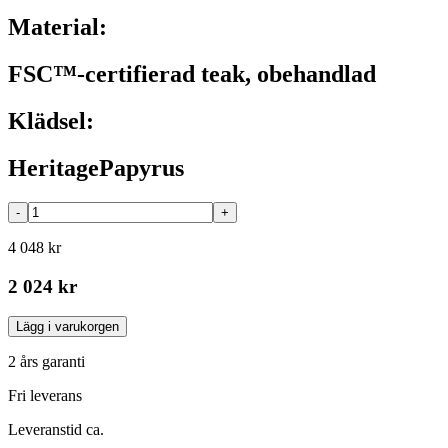
Material:
FSC™-certifierad teak, obehandlad
Klädsel:
HeritagePapyrus
-
+
4 048 kr
2 024 kr
Lägg i varukorgen
2 års garanti
Fri leverans
Leveranstid ca.