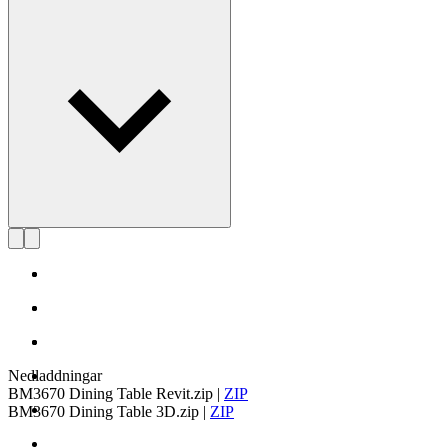
Läs mer om Børge Mogensen
Nedladdningar
BM3670 Dining Table Revit.zip
|
ZIP
BM3670 Dining Table 3D.zip
|
ZIP