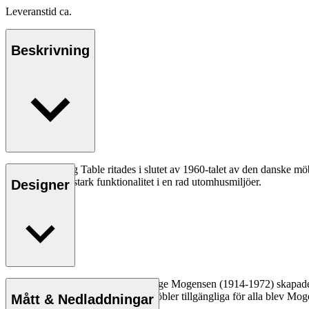
Leveranstid ca.
Beskrivning
BM3670 Dining Table ritades i slutet av 1960-talet av den danske möb
klassisk och slitstark funktionalitet i en rad utomhusmiljöer.
Designer
Läs mer
Möbelsnickaren och designern Børge Mogensen (1914-1972) skapade hå
Med en mission att göra kvalitetsmöbler tillgängliga för alla blev Mo
Mått & Nedladdningar