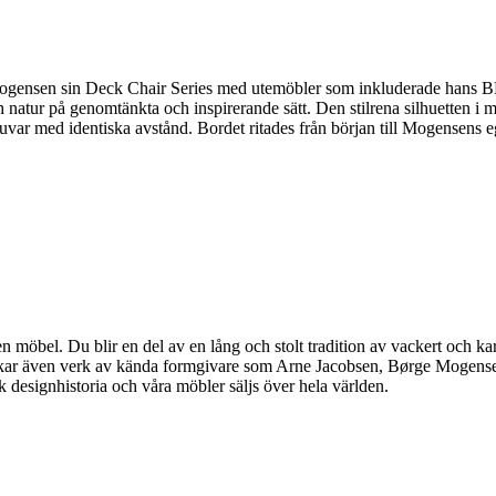
Mogensen sin Deck Chair Series med utemöbler som inkluderade hans B
h natur på genomtänkta och inspirerande sätt. Den stilrena silhuetten 
var med identiska avstånd. Bordet ritades från början till Mogensens e
möbel. Du blir en del av en lång och stolt tradition av vackert och kar
llverkar även verk av kända formgivare som Arne Jacobsen, Børge Moge
designhistoria och våra möbler säljs över hela världen.