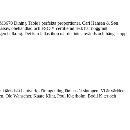
M3670 Dining Table i perfekta proportioner. Carl Hansen & Søn
i massiv, obehandlad och FSC™-certifierad teak har noggrant
gen balkong. Det kan fällas ihop när det inte används och hängas upp
aktäristiskt hantverk, där ingenting lämnas åt slumpen. Vi är världens
nsen, Ole Wanscher, Kaare Klint, Poul Kjærholm, Bodil Kjær och