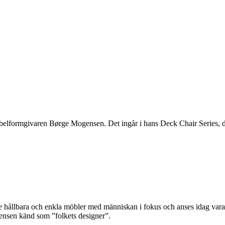
elformgivaren Børge Mogensen. Det ingår i hans Deck Chair Series, där
llbara och enkla möbler med människan i fokus och anses idag vara e
gensen känd som ”folkets designer”.