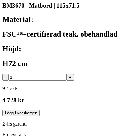
BM3670 | Matbord | 115x71,5
Material:
FSC™-certifierad teak, obehandlad
Höjd:
H72 cm
-
+
9 456 kr
4 728 kr
Lägg i varukorgen
2 års garanti
Fri leverans