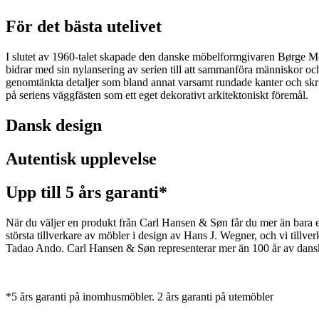
För det bästa utelivet
I slutet av 1960-talet skapade den danske möbelformgivaren Børge 
bidrar med sin nylansering av serien till att sammanföra människor oc
genomtänkta detaljer som bland annat varsamt rundade kanter och skru
på seriens väggfästen som ett eget dekorativt arkitektoniskt föremål.
Dansk design
Autentisk upplevelse
Upp till 5 års garanti*
När du väljer en produkt från Carl Hansen & Søn får du mer än bara en 
största tillverkare av möbler i design av Hans J. Wegner, och vi ti
Tadao Ando. Carl Hansen & Søn representerar mer än 100 år av dansk 
*5 års garanti på inomhusmöbler. 2 års garanti på utemöbler