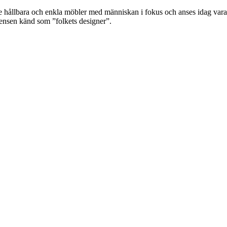
llbara och enkla möbler med människan i fokus och anses idag vara e
gensen känd som ”folkets designer”.