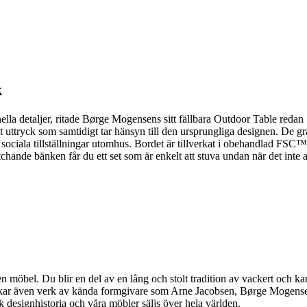
k
ionella detaljer, ritade Børge Mogensens sitt fällbara Outdoor Table r
ttryck som samtidigt tar hänsyn till den ursprungliga designen. De graf
 sociala tillställningar utomhus. Bordet är tillverkat i obehandlad FSC™
hande bänken får du ett set som är enkelt att stuva undan när det inte 
möbel. Du blir en del av en lång och stolt tradition av vackert och kar
llverkar även verk av kända formgivare som Arne Jacobsen, Børge Moge
designhistoria och våra möbler säljs över hela världen.