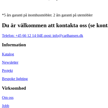
*5 års garanti på inomhusmöbler. 2 års garanti på utemöbler
Du är välkommen att kontakta oss (se kont
Telefon:
+45 66 12 14 04
E-post:
info@carlhansen.dk
Information
Katalog
Newsletter
Projekt
Bespoke lighting
Virksomhed
Om oss
Jobb