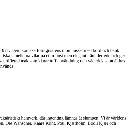
edan 1971. Den ikoniska formgivarens utomhusset med bord och bänk
iska lamellerna vilar på ett robust men elegant träunderrede och ger
-certifierad teak som klarar tuff användning och väderlek samt åldras
används.
aktäristiskt hantverk, där ingenting lämnas åt slumpen. Vi är världens
nsen, Ole Wanscher, Kaare Klint, Poul Kjærholm, Bodil Kjær och