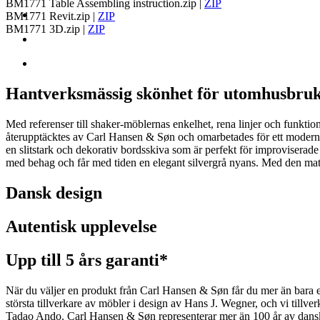
BM1771 Table Assembling instruction.zip
|
ZIP
BM1771 Revit.zip
|
ZIP
BM1771 3D.zip
|
ZIP
Hantverksmässig skönhet för utomhusbru
Med referenser till shaker-möblernas enkelhet, rena linjer och funkt
återupptäcktes av Carl Hansen & Søn och omarbetades för ett modernt u
en slitstark och dekorativ bordsskiva som är perfekt för improviserade
med behag och får med tiden en elegant silvergrå nyans. Med den matc
Dansk design
Autentisk upplevelse
Upp till 5 års garanti*
När du väljer en produkt från Carl Hansen & Søn får du mer än bara en 
största tillverkare av möbler i design av Hans J. Wegner, och vi ti
Tadao Ando. Carl Hansen & Søn representerar mer än 100 år av dansk 