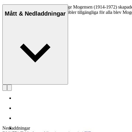
Möbelsnickaren och designern Børge Mogensen (1914-1972) skapade hå
Med en mission att göra kvalitetsmöbler tillgängliga för alla blev Mo
Mått & Nedladdningar
Läs mer om Børge Mogensen
Nedladdningar