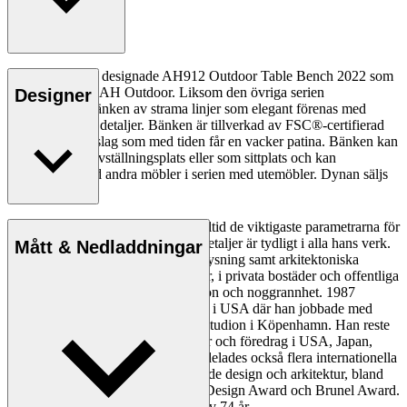
Alfred Homann designade AH912 Outdoor Table Bench 2022 som
en del av serien AH Outdoor. Liksom den övriga serien
Designer
kännetecknas bänken av strama linjer som elegant förenas med
mjuka, rundade detaljer. Bänken är tillverkad av FSC®-certifierad
teak, ett hårt träslag som med tiden får en vacker patina. Bänken kan
användas som avställningsplats eller som sittplats och kan
kombineras med andra möbler i serien med utemöbler. Dynan säljs
separat.
Enkelhet, tydlighet och logik var alltid de viktigaste parametrarna för
Homann och hans skarpa öga för detaljer är tydligt i alla hans verk.
Mått & Nedladdningar
Homann designade möbler och belysning samt arkitektoniska
projekt på museer, järnvägsstationer, i privata bostäder och offentliga
byggnader – alltid med stor precision och noggrannhet. 1987
grundade han Homann Design Inc. i USA där han jobbade med
olika projekt vid sidan av arbetet i studion i Köpenhamn. Han reste
runt i världen och höll föreläsningar och föredrag i USA, Japan,
Ryssland och Europa. Homann tilldelades också flera internationella
utmärkelser under sin karriär för både design och arkitektur, bland
annat Red Dot Award, IF Product Design Award och Brunel Award.
Alfred Homann dog 2022. Han blev 74 år.