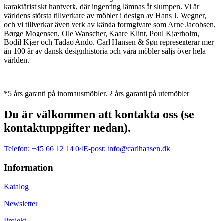
karaktäristiskt hantverk, där ingenting lämnas åt slumpen. Vi är
världens största tillverkare av möbler i design av Hans J. Wegner,
och vi tillverkar även verk av kända formgivare som Arne Jacobsen,
Børge Mogensen, Ole Wanscher, Kaare Klint, Poul Kjærholm,
Bodil Kjær och Tadao Ando. Carl Hansen & Søn representerar mer
än 100 år av dansk designhistoria och våra möbler säljs över hela
världen.
*5 års garanti på inomhusmöbler. 2 års garanti på utemöbler
Du är välkommen att kontakta oss (se
kontaktuppgifter nedan).
Telefon:
+45 66 12 14 04
E-post:
info@carlhansen.dk
Information
Katalog
Newsletter
Projekt