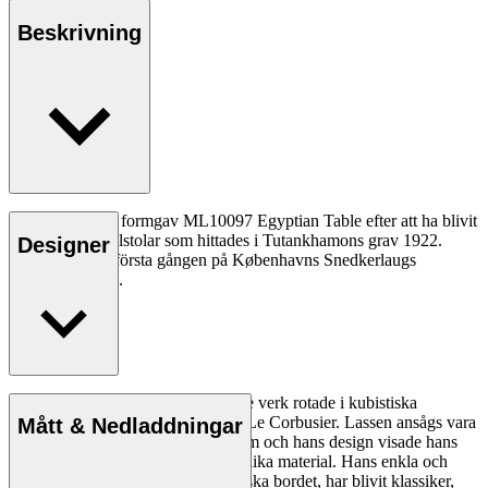
Beskrivning
Mogens Lassen formgav ML10097 Egyptian Table efter att ha blivit
inspirerad av fällstolar som hittades i Tutankhamons grav 1922.
Designer
Bordet visades första gången på Københavns Snedkerlaugs
utställning 1940.
Läs mer
Arkitekten Mogens Lassen skapade verk rotade i kubistiska
arkitektoniska ideal inspirerade av Le Corbusier. Lassen ansågs vara
Mått & Nedladdningar
en pionjär inom dansk funktionalism och hans design visade hans
förmåga att uttrycka idéer genom olika material. Hans enkla och
funktionella trämöbler, som Egyptiska bordet, har blivit klassiker,