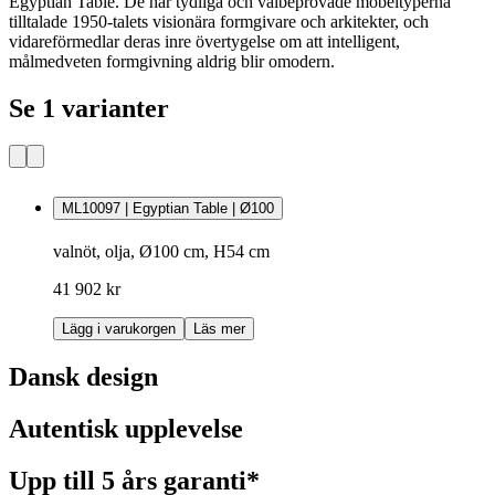
Egyptian Table. De här tydliga och välbeprövade möbeltyperna
tilltalade 1950-talets visionära formgivare och arkitekter, och
vidareförmedlar deras inre övertygelse om att intelligent,
målmedveten formgivning aldrig blir omodern.
Se 1 varianter
ML10097 | Egyptian Table | Ø100
valnöt, olja, Ø100 cm, H54 cm
41 902 kr
Lägg i varukorgen
Läs mer
Dansk design
Autentisk upplevelse
Upp till 5 års garanti*