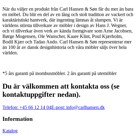
När du väljer en produkt från Carl Hansen & Søn får du mer än bara
en möbel. Du blir en del av en lång och stolt tradition av vackert och
karaktäristiskt hantverk, där ingenting lämnas åt slumpen. Vi är
världens största tillverkare av möbler i design av Hans J. Wegner,
och vi tillverkar även verk av kända formgivare som Arne Jacobsen,
Børge Mogensen, Ole Wanscher, Kaare Klint, Poul Kjærholm,
Bodil Kjær och Tadao Ando. Carl Hansen & Søn representerar mer
än 100 år av dansk designhistoria och våra möbler säljs över hela
världen.
*5 års garanti på inomhusmöbler. 2 års garanti på utemöbler
Du är välkommen att kontakta oss (se
kontaktuppgifter nedan).
Telefon:
+45 66 12 14 04
E-post:
info@carlhansen.dk
Information
Katalog