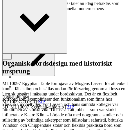
medan hans modeller i stål från 1930-talet än idag betraktas som
originella exempel på den internationella modernismens
innovationer.
Läs mer om Mogens Lassen
Organisk bordsdesign med historiskt
ursprung
ML10097 Egyptian Table formgavs av Mogens Lassen för att enkelt
kunna fällas ihop och ställas undan för förvaring genom att lossa en
liten skjutspärr i mässing under bordsskivan. Det är ett flexibelt
Nedladdningar
soffbord som exemplifierar den funktionalism som finns hos
ML10097-2D.zip
|
ZIP
klassiska möbeltyper. För Lassen och hans samtida kolleger var
3D_ML10097_egyptian-table.zip
|
ZIP
funktionen av största vikt. Deras sätt att jobba – som var starkt
influerat av Kaare Klint – började ofta med noggranna studier och
stilisering av befintliga arketyper som fällstolar i safaristil, brittiska
Windsor- och Chippendale-stolar och flexibla praktiska bord som