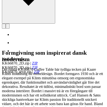
Formgivning som inspirerat dansk
modernism
Nedladdningar
KK66870_2D.zip
|
ZIP
KK66870_3D.zip
|
ZIP
Det runda KK66870 Coffee Table bär tydliga tecken på Kaare
KK66870_revit.zip
|
ZIP
Klints inställning till möbeldesign. Bordet formgavs 1930 och är ett
elegant exempel på Klints minutiösa omsorg om ergonomiska
egenskaper, där funktionalitet och användarvänlighet går före det
dekorativa. Resultatet är ett tidlöst, minimalistiskt bord som passar
moderna interiörer. Bordet i massivt trä är en föregångare till
modernismen och har ett sofistikerat uttryck. Carl Hansen & Søns
skickliga hantverkare tar Klints passion för traditionellt snickeri
vidare, och det här är ett arbete som bara kan göras för hand. Bland