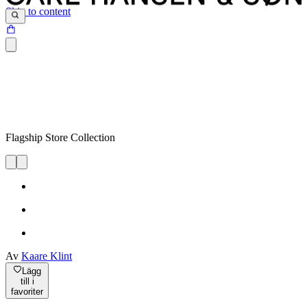
Skip to content
Flagship Store Collection
Av
Kaare Klint
Lägg
till i
favoriter