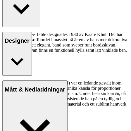
KK66870 Coffee Table designades 1930 av Kaare Klint. Det här
moderna runda soffbordet i massivt trä är en av hans mer dekorativa
Designer
möbler och har ett elegant, band som sveper runt bordsskivan.
Under bordsskivan finns en funktionell hylla samt lätt vinklade ben.
Läs mer
Arkitekten Kaare Klint (1888–1954) var en ledande gestalt inom
dansk design och skapade med sin unika känsla för proportioner
Mått & Nedladdningar
grunden för begreppet dansk modernism. Under hela sin karriär, då
han skapade en rad designikoner, insisterade han på en tydlig och
logisk design, rena linjer, optimala material och ett sublimt hantverk.
Läs mer om Kaare Klint