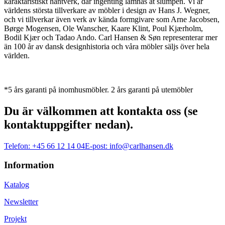
karaktäristiskt hantverk, där ingenting lämnas åt slumpen. Vi är
världens största tillverkare av möbler i design av Hans J. Wegner,
och vi tillverkar även verk av kända formgivare som Arne Jacobsen,
Børge Mogensen, Ole Wanscher, Kaare Klint, Poul Kjærholm,
Bodil Kjær och Tadao Ando. Carl Hansen & Søn representerar mer
än 100 år av dansk designhistoria och våra möbler säljs över hela
världen.
*5 års garanti på inomhusmöbler. 2 års garanti på utemöbler
Du är välkommen att kontakta oss (se
kontaktuppgifter nedan).
Telefon:
+45 66 12 14 04
E-post:
info@carlhansen.dk
Information
Katalog
Newsletter
Projekt