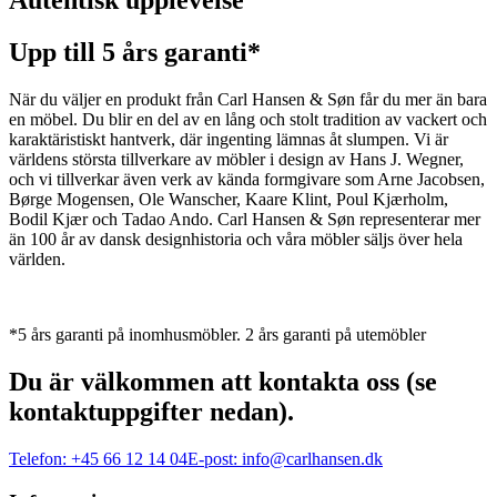
Autentisk upplevelse
Upp till 5 års garanti*
När du väljer en produkt från Carl Hansen & Søn får du mer än bara
en möbel. Du blir en del av en lång och stolt tradition av vackert och
karaktäristiskt hantverk, där ingenting lämnas åt slumpen. Vi är
världens största tillverkare av möbler i design av Hans J. Wegner,
och vi tillverkar även verk av kända formgivare som Arne Jacobsen,
Børge Mogensen, Ole Wanscher, Kaare Klint, Poul Kjærholm,
Bodil Kjær och Tadao Ando. Carl Hansen & Søn representerar mer
än 100 år av dansk designhistoria och våra möbler säljs över hela
världen.
*5 års garanti på inomhusmöbler. 2 års garanti på utemöbler
Du är välkommen att kontakta oss (se
kontaktuppgifter nedan).
Telefon:
+45 66 12 14 04
E-post:
info@carlhansen.dk