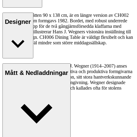
CH006, med måtten 90 x 138 cm, är en längre version av CH002
Dining Table som formgavs 1982. Bordet, med robust underrede
Designer
och inbyggt grepp för de två gångjärnsförsedda klaffarna med
rundade kanter, illustrerar Hans J. Wegners visionära inställning till
funktionell design. CH006 Dining Table är väldigt flexibelt och kan
anpassas för såväl mindre som större middagssällskap.
Läs mer
Den danske möbeldesignern Hans J. Wegner (1914–2007) anses
vara en av de mest kreativa, innovativa och produktiva formgivarna
Mått & Nedladdningar
genom tiderna, känd för sin precision, sitt stora hantverkskunnande
och sin kompromisslösa syn på formgivning. Wegner designade
nästan 500 stolar under sin livstid och kallades ofta för stolens
mästare.
Läs mer om Hans J. Wegner