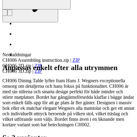
Nedladdningar
CH006 Assembling instruction.zip
|
ZIP
CH006 2D.zip
|
ZIP
Anpassas enkelt efter alla utrymmen
CH006 3D.zip
|
ZIP
CH006 Dining Table lyfter fram Hans J. Wegners exceptionella
omsorg om detaljerna och hans fokus på funktionalitet. CH006 är
med sin stilrena och smarta design perfekt för både mindre och
större matplatser. Bordet har gångjärnsförsedda klaffar i bägge ändar
som enkelt fälls upp för att ge plats år fler gäster. Designen i massiv
bok eller ek matchar elegant Wegners alla matstolar och ger ett annat
och individuellt uttryck beroende på vilken stol, vilket träslag och
vilket utförande som väljs. Bordet finns även i en liknande men
kortare variant som har beteckningen CH002.