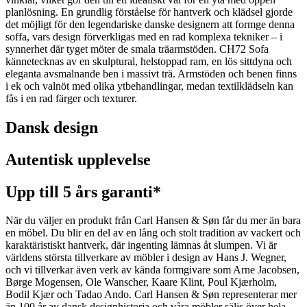
planlösning. En grundlig förståelse för hantverk och klädsel gjorde
det möjligt för den legendariske danske designern att formge denna
soffa, vars design förverkligas med en rad komplexa tekniker – i
synnerhet där tyget möter de smala träarmstöden. CH72 Sofa
kännetecknas av en skulptural, helstoppad ram, en lös sittdyna och
eleganta avsmalnande ben i massivt trä. Armstöden och benen finns
i ek och valnöt med olika ytbehandlingar, medan textilklädseln kan
fås i en rad färger och texturer.
Dansk design
Autentisk upplevelse
Upp till 5 års garanti*
När du väljer en produkt från Carl Hansen & Søn får du mer än bara
en möbel. Du blir en del av en lång och stolt tradition av vackert och
karaktäristiskt hantverk, där ingenting lämnas åt slumpen. Vi är
världens största tillverkare av möbler i design av Hans J. Wegner,
och vi tillverkar även verk av kända formgivare som Arne Jacobsen,
Børge Mogensen, Ole Wanscher, Kaare Klint, Poul Kjærholm,
Bodil Kjær och Tadao Ando. Carl Hansen & Søn representerar mer
än 100 år av dansk designhistoria och våra möbler säljs över hela