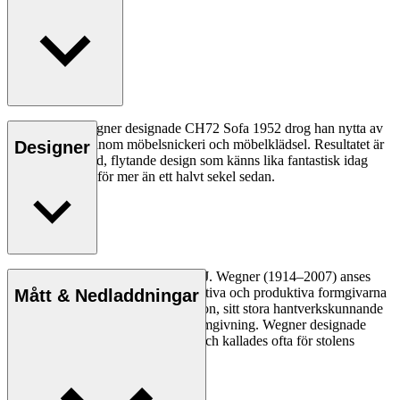
När Hans J. Wegner designade CH72 Sofa 1952 drog han nytta av
sina kunskaper inom möbelsnickeri och möbelklädsel. Resultatet är
Designer
en genomarbetad, flytande design som känns lika fantastisk idag
som den gjorde för mer än ett halvt sekel sedan.
Läs mer
Den danske möbeldesignern Hans J. Wegner (1914–2007) anses
vara en av de mest kreativa, innovativa och produktiva formgivarna
Mått & Nedladdningar
genom tiderna, känd för sin precision, sitt stora hantverkskunnande
och sin kompromisslösa syn på formgivning. Wegner designade
nästan 500 stolar under sin livstid och kallades ofta för stolens
mästare.
Läs mer om Hans J. Wegner