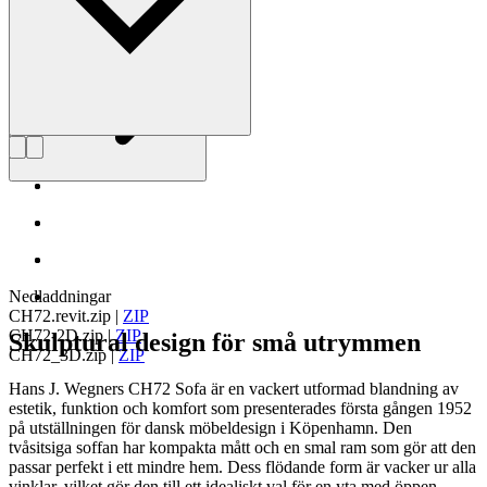
Nedladdningar
CH72.revit.zip
|
ZIP
CH72-2D.zip
|
ZIP
Skulptural design för små utrymmen
CH72_3D.zip
|
ZIP
Hans J. Wegners CH72 Sofa är en vackert utformad blandning av
estetik, funktion och komfort som presenterades första gången 1952
på utställningen för dansk möbeldesign i Köpenhamn. Den
tvåsitsiga soffan har kompakta mått och en smal ram som gör att den
passar perfekt i ett mindre hem. Dess flödande form är vacker ur alla
vinklar, vilket gör den till ett idealiskt val för en yta med öppen