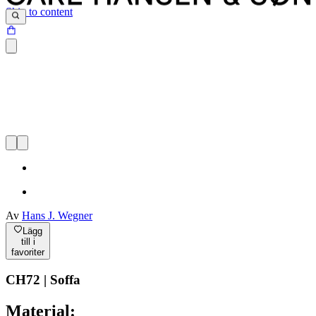
Skip to content
Av
Hans J. Wegner
Lägg
till i
favoriter
CH72 | Soffa
Material: